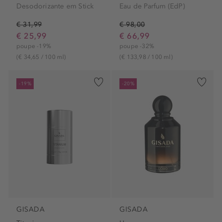
Desodorizante em Stick
Eau de Parfum (EdP)
€ 31,99
€ 98,00
€ 25,99
€ 66,99
poupe -19%
poupe -32%
(€ 34,65 / 100 ml)
(€ 133,98 / 100 ml)
-19%
-20%
GISADA
GISADA