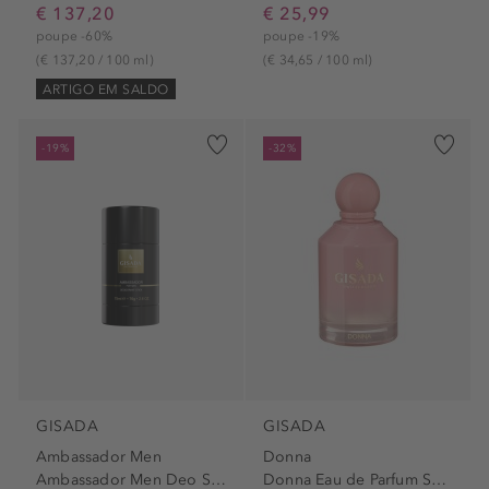
€ 137,20
€ 25,99
poupe -60%
poupe -19%
(€ 137,20 / 100 ml)
(€ 34,65 / 100 ml)
ARTIGO EM SALDO
-19%
-32%
GISADA
GISADA
Ambassador Men
Donna
Ambassador Men Deo Stick
Donna Eau de Parfum Spray