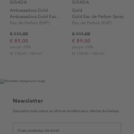
GISADA
GISADA
Ambassadora Gold
Gold
Ambassadora Gold Eau de...
Gold Eau de Parfum Spray
Eau de Parfum (EdP)
Eau de Parfum (EdP)
€ 111,00
€ 111,00
€ 89,00
€ 89,00
poupe -20%
poupe -20%
(€ 178,00 / 100 ml)
(€ 178,00 / 100 ml)
Newsletter
Descubra tudo sobre as últimas tendências e ofertas de beleza.