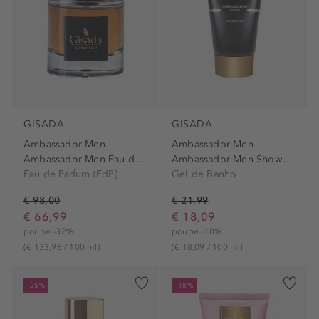
GISADA
GISADA
Ambassador Men
Ambassador Men
Ambassador Men Eau de...
Ambassador Men Shower Gel
Eau de Parfum (EdP)
Gel de Banho
€ 98,00
€ 21,99
€ 66,99
€ 18,09
poupe -32%
poupe -18%
(€ 133,98 / 100 ml)
(€ 18,09 / 100 ml)
-25%
-18%