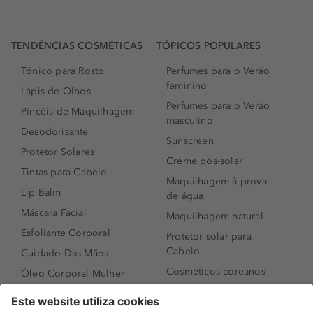
TENDÊNCIAS COSMÉTICAS
TÓPICOS POPULARES
Tónico para Rosto
Perfumes para o Verão
feminino
Lápis de Olhos
Perfumes para o Verão
Pincéis de Maquilhagem
masculino
Desodorizante
Sunscreen
Protetor Solares
Creme pós-solar
Tintas para Cabelo
Maquilhagem à prova
Lip Balm
de água
Máscara Facial
Maquilhagem natural
Esfoliante Corporal
Protetor solar para
Cabelo
Cuidado Das Mãos
Cosméticos coreanos
Óleo Corporal Mulher
Que formato de rosto
Bronzer
tenho?