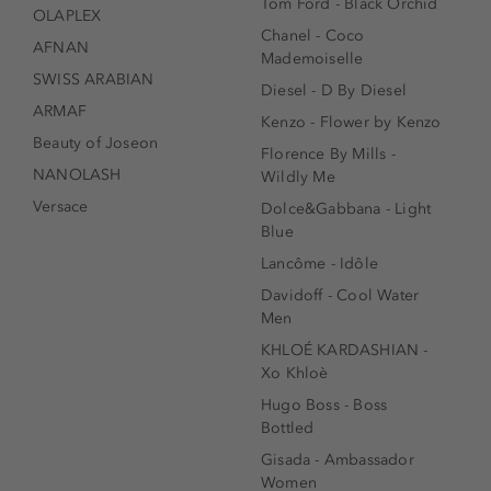
Tom Ford - Black Orchid
OLAPLEX
Chanel - Coco
AFNAN
Mademoiselle
SWISS ARABIAN
Diesel - D By Diesel
ARMAF
Kenzo - Flower by Kenzo
Beauty of Joseon
Florence By Mills -
NANOLASH
Wildly Me
Versace
Dolce&Gabbana - Light
Blue
Lancôme - Idôle
Davidoff - Cool Water
Men
KHLOÉ KARDASHIAN -
Xo Khloè
Hugo Boss - Boss
Bottled
Gisada - Ambassador
Women