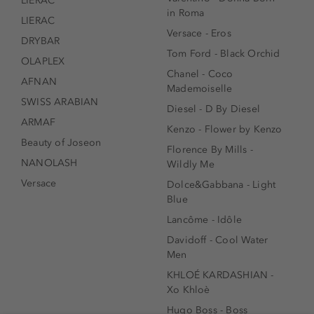
LIERAC
in Roma
LIERAC
Versace - Eros
DRYBAR
Tom Ford - Black Orchid
OLAPLEX
Chanel - Coco
AFNAN
Mademoiselle
SWISS ARABIAN
Diesel - D By Diesel
ARMAF
Kenzo - Flower by Kenzo
Beauty of Joseon
Florence By Mills -
NANOLASH
Wildly Me
Versace
Dolce&Gabbana - Light
Blue
Lancôme - Idôle
Davidoff - Cool Water
Men
KHLOÉ KARDASHIAN -
Xo Khloè
Hugo Boss - Boss