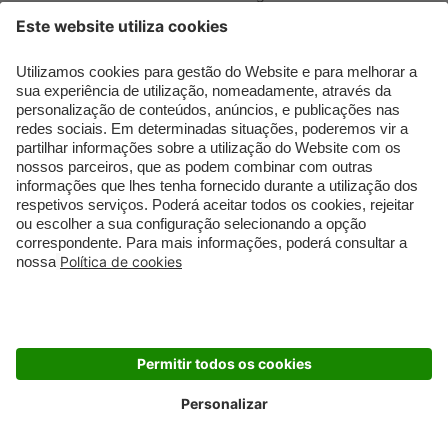
Bottled
Gisada - Ambassador
Women
TENDÊNCIAS COSMÉTICAS
TÓPICOS POPULARES
Tónico para Rosto
Perfumes para o Verão
feminino
Lápis de Olhos
Perfumes para o Verão
Pincéis de Maquilhagem
masculino
Desodorizante
Sunscreen
Protetor Solares
Creme pós-solar
Tintas para Cabelo
Maquilhagem à prova
Lip Balm
de água
Máscara Facial
Maquilhagem natural
Esfoliante Corporal
Protetor solar para
Cabelo
Cuidado Das Mãos