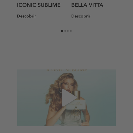
ICONIC SUBLIME
BELLA VITTA
U
Descobrir
Descobrir
Des
1
2
3
4