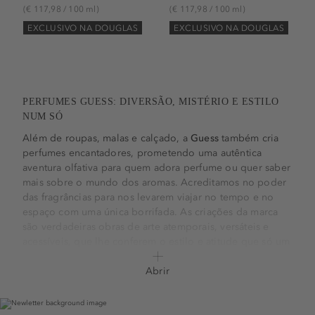
(€ 117,98 / 100 ml)
(€ 117,98 / 100 ml)
EXCLUSIVO NA DOUGLAS
EXCLUSIVO NA DOUGLAS
PERFUMES GUESS: DIVERSÃO, MISTÉRIO E ESTILO
NUM SÓ
Além de roupas, malas e calçado, a
Guess
também cria
perfumes encantadores, prometendo uma autêntica
aventura olfativa para quem adora perfume ou quer saber
mais sobre o mundo dos aromas. Acreditamos no poder
das fragrâncias para nos levarem viajar no tempo e no
espaço com uma única borrifada. As criações da marca
são verdadeiras obras de arte atemporais, versáteis e
acessíveis, que lhe conferem o estilo e atitude que só um
perfume pode oferecer. Descubra todos os aromas que a
Guess Portugal
tem para lhe oferecer.
Abrir
PERFUMES GUESS PARA MULHERES QUE ELEVAM O
SEU LOOK