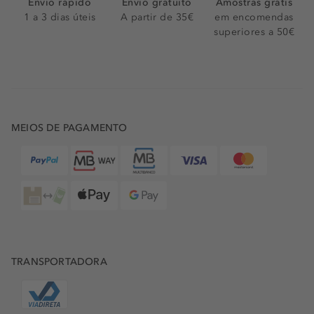
Envio rápido
Envio gratuito
Amostras grátis
Os
perfumes masculinos Guess
evocam a essência da
1 a 3 dias úteis
A partir de 35€
em encomendas
marca de moda icónica. A atitude jovem e aventureira,
superiores a 50€
que combina com o espírito livre da marca, revela-se
através de fragrâncias frescas, nobres e picantes. Quer
seja um novato ou um verdadeiro apaixonado pela
marca, prometemos que não ficará desapontado com os
aromas de madeira de sândalo e patchouli do
Guess
Seductive Homme
. Qualquer perfume Guess demarca a
diferença no seu guarda-fatos e é ideal tanto para o
MEIOS DE PAGAMENTO
quotidiano como para ocasiões extraordinárias.
COMPRE PERFUMES GUESS NA DOUGLAS ONLINE
Dê um upgrade ao seu visual e torne-o mais moderno e
cativante com um perfume. Poderá encontrar os frascos
elegantes e as fragrâncias mais versáteis nas nossas lojas.
Experimente arriscar num toque diferente, uma nota que
saia da sua zona de conforto - não se vai desiludir. Pode
também
comprar os perfumes Guess online
e receber os
TRANSPORTADORA
produtos no conforto da sua casa com as entregas
rápidas da Douglas.