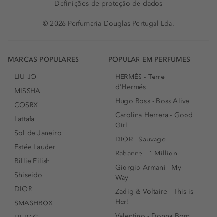
Definições de proteção de dados
© 2026 Perfumaria Douglas Portugal Lda.
MARCAS POPULARES
POPULAR EM PERFUMES
LIU JO
HERMÈS - Terre
d'Hermés
MISSHA
Hugo Boss - Boss Alive
COSRX
Carolina Herrera - Good
Lattafa
Girl
Sol de Janeiro
DIOR - Sauvage
Estée Lauder
Rabanne - 1 Million
Billie Eilish
Giorgio Armani - My
Shiseido
Way
DIOR
Zadig & Voltaire - This is
Her!
SMASHBOX
Valentino - Donna Born