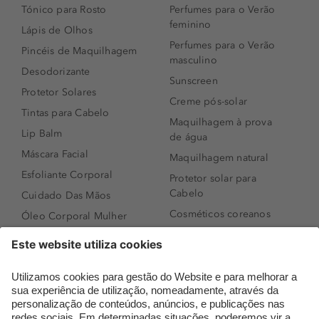
Tónico para Rosto
Perfumes para o Verão
feminino
Lápis de Olhos
Perfumes para o Verão
Pincéis de Maquilhagem
masculino
Desodorizante
Sunscreen
Protetor Solares
Creme pós-solar
Tintas para Cabelo
Maquilhagem à prova
Lip Balm
de água
Máscara Facial
Maquilhagem natural
Esfoliante Corporal
Protetor solar para
Cabelo
Cuidado Das Mãos
Cosméticos coreanos
Óleo Corporal Mulher
Que formato de rosto
Bronzer
tenho?
Creme de Dia
Perfumes árabes
Sérum de Rosto
Novidades
Body mist & Spray
Melhores Perfumes
corporal