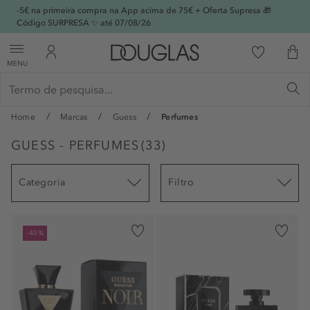
-5€ na primeira compra na App acima de 75€ + Oferta Supresa 🎁
Código SURPRESA ✨ até 07/08/26
MENU
Home
Marcas
Guess
Perfumes
GUESS - PERFUMES
(
33
)
Categoria
Filtro
-40%