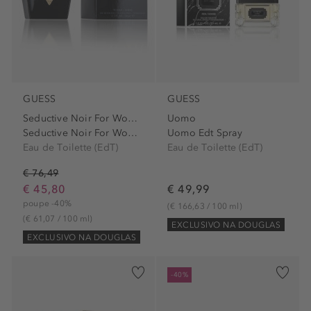
GUESS
GUESS
Seductive Noir For Women
Uomo
Seductive Noir For Women...
Uomo Edt Spray
Eau de Toilette (EdT)
Eau de Toilette (EdT)
€ 76,49
€ 45,80
€ 49,99
poupe -40%
(€ 166,63 / 100 ml)
(€ 61,07 / 100 ml)
EXCLUSIVO NA DOUGLAS
EXCLUSIVO NA DOUGLAS
-40%