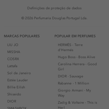
Definições de proteção de dados
© 2026 Perfumaria Douglas Portugal Lda.
MARCAS POPULARES
POPULAR EM PERFUMES
LIU JO
HERMÈS - Terre
d'Hermés
MISSHA
Hugo Boss - Boss Alive
COSRX
Carolina Herrera - Good
Lattafa
Girl
Sol de Janeiro
DIOR - Sauvage
Estée Lauder
Rabanne - 1 Million
Billie Eilish
Giorgio Armani - My
Shiseido
Way
DIOR
Zadig & Voltaire - This is
Her!
SMASHBOX