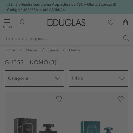
-5€ na primeira compra na App acima de 75€ + Oferta Supresa 🎁
Código SURPRESA ✨ até 07/08/26
MENU
Home
Marcas
Guess
Uomo
GUESS - UOMO
(
3
)
Categoria
Filtro