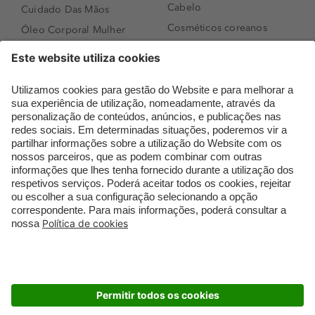
Cabelo
Cuidado Das Mãos
Cosméticos coreanos
Óleo Corporal Mulher
Que formato de rosto
Bronzer
tenho?
Creme de Dia
Perfumes árabes
Sérum de Rosto
Novidades
Body mist & Spray
Melhores Perfumes
corporal
Femininos
Produtos para Cabelo
TOP 10: Perfumes
Homem
Masculinos
Espuma de Limpeza
Pestanas Postiças
Facial
Creme Rosto Homem
Dermocosmética
Creme de Barbear &
Limpeza de Rosto
Depilatórios
Óleos para Cabelo e
Rímel colorido
Séruns
Embalagens Sustentáveis
Luxo Mais Sustentável