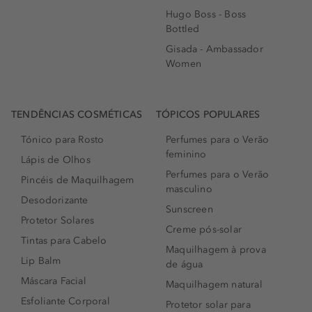
Hugo Boss - Boss
Bottled
Gisada - Ambassador
Women
TENDÊNCIAS COSMÉTICAS
TÓPICOS POPULARES
Tónico para Rosto
Perfumes para o Verão
feminino
Lápis de Olhos
Perfumes para o Verão
Pincéis de Maquilhagem
masculino
Desodorizante
Sunscreen
Protetor Solares
Creme pós-solar
Tintas para Cabelo
Maquilhagem à prova
Lip Balm
de água
Máscara Facial
Maquilhagem natural
Esfoliante Corporal
Protetor solar para