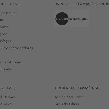
AO CLIENTE
LIVRO DE RECLAMAÇÕES ONLI
las online
as
mento
uções
isfação
eria de fornecedores
histleblowing
ontrato
PERFUMES
TENDÊNCIAS COSMÉTICAS
 d'Hermés
Tónico para Rosto
s Alive
Lápis de Olhos