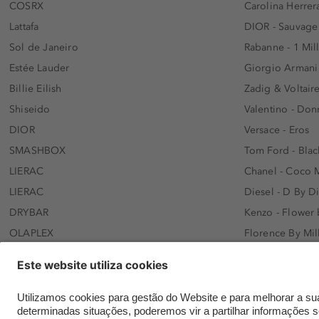
COSRX
Carolina Herrer
Lattafa
DIOR - Sauvage
Sol de Janeiro
Rabanne - 1 Mil
Estée Lauder
Giorgio Armani
Billie Eilish
Zadig & Voltaire
Shiseido
Valentino - Do
DIOR
Versace - Eros
SMASHBOX
Tom Ford - Blac
LIERAC
Chanel - Coco 
LIERAC
Diesel - D By D
DRYBAR
Kenzo - Flower
OLAPLEX
Florence By Mil
AFNAN
Dolce&Gabbana 
SWISS ARABIAN
Lancôme - Idôl
ARMAF
Davidoff - Coo
Beauty of Joseon
KHLOÉ KARDASH