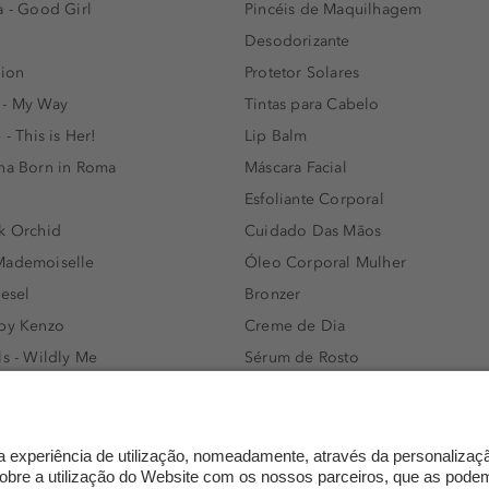
a - Good Girl
Pincéis de Maquilhagem
Desodorizante
lion
Protetor Solares
 - My Way
Tintas para Cabelo
 - This is Her!
Lip Balm
nna Born in Roma
Máscara Facial
Esfoliante Corporal
k Orchid
Cuidado Das Mãos
Mademoiselle
Óleo Corporal Mulher
iesel
Bronzer
 by Kenzo
Creme de Dia
ls - Wildly Me
Sérum de Rosto
- Light Blue
Body mist & Spray corporal
e
Produtos para Cabelo Homem
l Water Men
Espuma de Limpeza Facial
IAN - Xo Khloè
Dermocosmética