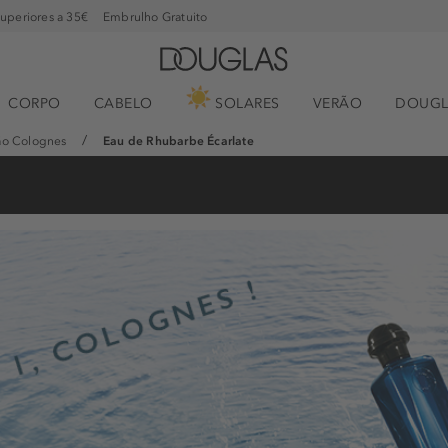
superiores a 35€
Embrulho Gratuito
CORPO
CABELO
SOLARES
VERÃO
DOUGL
ão Colognes
Eau de Rhubarbe Écarlate