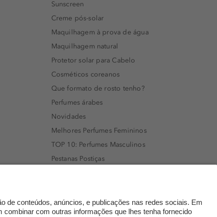
Sunscreen
Creme pós-solar
Maquilhagem à prova de água
Maquilhagem natural
Protetor solar para Cabelo
Cosméticos coreanos
Que formato de rosto tenho?
Perfumes árabes
Novidades
Melhores Perfumes Femininos
TOP 10: Perfumes Masculinos
Pestanas Postiças
Creme Rosto Homem
Creme de Barbear & Depilatórios
Rímel colorido
Embalagens Sustentáveis