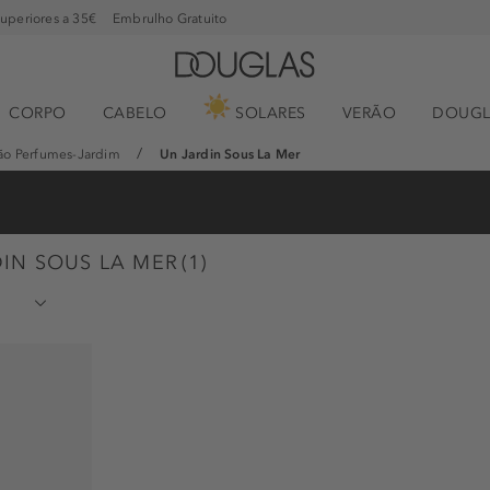
superiores a 35€
Embrulho Gratuito
CORPO
CABELO
SOLARES
VERÃO
DOUGL
ão Perfumes-Jardim
Un Jardin Sous La Mer
DIN SOUS LA MER
(
1
)