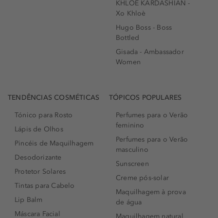
KHLOÉ KARDASHIAN -
Xo Khloè
Hugo Boss - Boss
Bottled
Gisada - Ambassador
Women
TENDÊNCIAS COSMÉTICAS
TÓPICOS POPULARES
Tónico para Rosto
Perfumes para o Verão
feminino
Lápis de Olhos
Perfumes para o Verão
Pincéis de Maquilhagem
masculino
Desodorizante
Sunscreen
Protetor Solares
Creme pós-solar
Tintas para Cabelo
Maquilhagem à prova
Lip Balm
de água
Máscara Facial
Maquilhagem natural