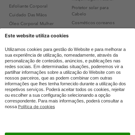
Esfoliante Corporal
Protetor solar para
Cabelo
Cuidado Das Mãos
Cosméticos coreanos
Óleo Corporal Mulher
Que formato de rosto
Bronzer
tenho?
Creme de Dia
Perfumes árabes
Sérum de Rosto
Novidades
Body mist & Spray
Melhores Perfumes
corporal
Femininos
Produtos para Cabelo
TOP 10: Perfumes
Homem
Masculinos
Espuma de Limpeza
Pestanas Postiças
Facial
Creme Rosto Homem
Dermocosmética
Creme de Barbear &
Limpeza de Rosto
Depilatórios
Óleos para Cabelo e
Rímel colorido
Séruns