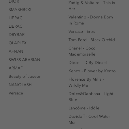
DIOR
Zadig & Voltaire - This is
Her!
SMASHBOX
Valentino - Donna Born
LIERAC
in Roma
LIERAC
Versace - Eros
DRYBAR
Tom Ford - Black Orchid
OLAPLEX
Chanel - Coco
AFNAN
Mademoiselle
SWISS ARABIAN
Diesel - D By Diesel
ARMAF
Kenzo - Flower by Kenzo
Beauty of Joseon
Florence By Mills -
NANOLASH
Wildly Me
Versace
Dolce&Gabbana - Light
Blue
Lancôme - Idôle
Davidoff - Cool Water
Men