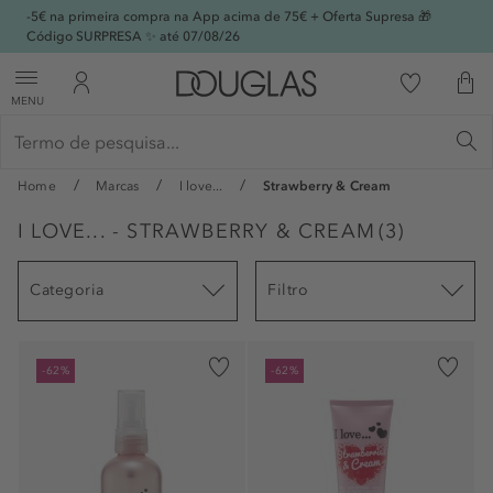
-5€ na primeira compra na App acima de 75€ + Oferta Supresa 🎁
Código SURPRESA ✨ até 07/08/26
MENU
Home
Marcas
I love...
Strawberry & Cream
I LOVE... - STRAWBERRY & CREAM
(
3
)
Categoria
Filtro
-62%
-62%