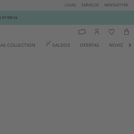
LOJAS
SERVIÇOS
NEWSLETTER
é 07/08/26
AS COLLECTION
SALDOS
OFERTAS
NOVIDADE
