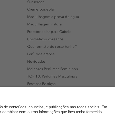
Sunscreen
Creme pós-solar
Maquilhagem à prova de água
Maquilhagem natural
Protetor solar para Cabelo
Cosméticos coreanos
Que formato de rosto tenho?
Perfumes árabes
Novidades
Melhores Perfumes Femininos
TOP 10: Perfumes Masculinos
Pestanas Postiças
Creme Rosto Homem
Creme de Barbear & Depilatórios
Rímel colorido
Embalagens Sustentáveis