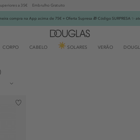
superiores a 35€
Embrulho Gratuito
imeira compra na App acima de 75€ + Oferta Supresa 🎁 Código SURPRESA ✨ at
CORPO
CABELO
SOLARES
VERÃO
DOUGL
)