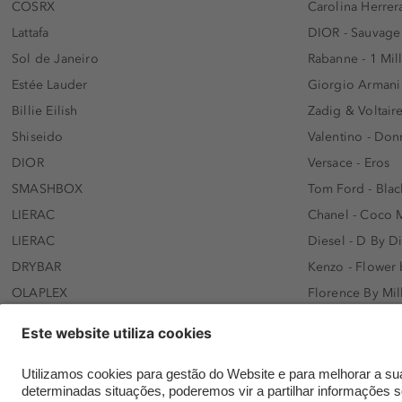
COSRX
Carolina Herrer
Lattafa
DIOR - Sauvage
Sol de Janeiro
Rabanne - 1 Mil
Estée Lauder
Giorgio Armani
Billie Eilish
Zadig & Voltaire
Shiseido
Valentino - Do
DIOR
Versace - Eros
SMASHBOX
Tom Ford - Blac
LIERAC
Chanel - Coco 
LIERAC
Diesel - D By D
DRYBAR
Kenzo - Flower
OLAPLEX
Florence By Mil
AFNAN
Dolce&Gabbana 
SWISS ARABIAN
Lancôme - Idôl
ARMAF
Davidoff - Coo
Beauty of Joseon
KHLOÉ KARDASH