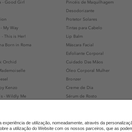
a - Good Girl
Pincéis de Maquilhagem
Desodorizante
lion
Protetor Solares
 - My Way
Tintas para Cabelo
 - This is Her!
Lip Balm
nna Born in Roma
Máscara Facial
Esfoliante Corporal
k Orchid
Cuidado Das Mãos
Mademoiselle
Óleo Corporal Mulher
iesel
Bronzer
 by Kenzo
Creme de Dia
ls - Wildly Me
Sérum de Rosto
- Light Blue
Body mist & Spray corporal
e
Produtos para Cabelo Homem
l Water Men
Espuma de Limpeza Facial
IAN - Xo Khloè
Dermocosmética