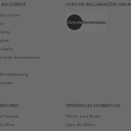
AO CLIENTE
LIVRO DE RECLAMAÇÕES ONLI
las online
as
mento
uções
isfação
eria de fornecedores
histleblowing
ontrato
PERFUMES
TENDÊNCIAS COSMÉTICAS
 d'Hermés
Tónico para Rosto
s Alive
Lápis de Olhos