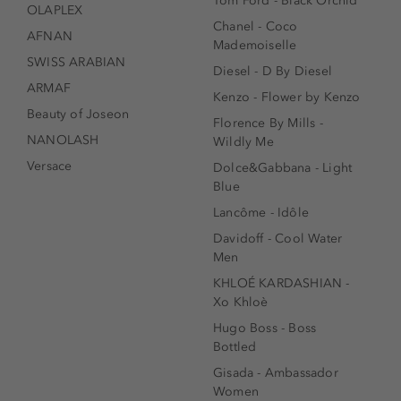
Tom Ford - Black Orchid
OLAPLEX
Chanel - Coco
AFNAN
Mademoiselle
SWISS ARABIAN
Diesel - D By Diesel
ARMAF
Kenzo - Flower by Kenzo
Beauty of Joseon
Florence By Mills -
NANOLASH
Wildly Me
Versace
Dolce&Gabbana - Light
Blue
Lancôme - Idôle
Davidoff - Cool Water
Men
KHLOÉ KARDASHIAN -
Xo Khloè
Hugo Boss - Boss
Bottled
Gisada - Ambassador
Women