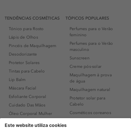
TENDÊNCIAS COSMÉTICAS
TÓPICOS POPULARES
Tónico para Rosto
Perfumes para o Verão
feminino
Lápis de Olhos
Perfumes para o Verão
Pincéis de Maquilhagem
masculino
Desodorizante
Sunscreen
Protetor Solares
Creme pós-solar
Tintas para Cabelo
Maquilhagem à prova
Lip Balm
de água
Máscara Facial
Maquilhagem natural
Esfoliante Corporal
Protetor solar para
Cabelo
Cuidado Das Mãos
Cosméticos coreanos
Óleo Corporal Mulher
Que formato de rosto
Bronzer
tenho?
Creme de Dia