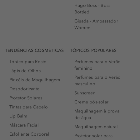
Hugo Boss - Boss
Bottled
Gisada - Ambassador
Women
TENDÊNCIAS COSMÉTICAS
TÓPICOS POPULARES
Tónico para Rosto
Perfumes para o Verão
feminino
Lápis de Olhos
Perfumes para o Verão
Pincéis de Maquilhagem
masculino
Desodorizante
Sunscreen
Protetor Solares
Creme pós-solar
Tintas para Cabelo
Maquilhagem à prova
Lip Balm
de água
Máscara Facial
Maquilhagem natural
Esfoliante Corporal
Protetor solar para