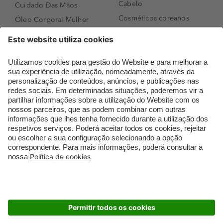
Cabelo
Cuidado Das Mãos
Cosméticos coreanos
Óleo Corporal Mulher
Que formato de rosto
Bronzer
tenho?
Creme de Dia
Perfumes árabes
Sérum de Rosto
Novidades
Body mist & Spray
Melhores Perfumes
corporal
Femininos
Produtos para Cabelo
TOP 10: Perfumes
Homem
Masculinos
Espuma de Limpeza
Pestanas Postiças
Facial
Creme Rosto Homem
Dermocosmética
Creme de Barbear &
Limpeza de Rosto
Depilatórios
Óleos para Cabelo e
Rímel colorido
Séruns
Embalagens Sustentáveis
Luxo Mais Sustentável