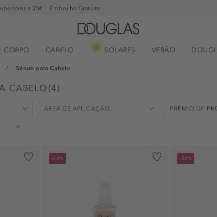
superiores a 35€
Embrulho Gratuito
CORPO
CABELO
SOLARES
VERÃO
DOUGL
Sérum para Cabelo
RA CABELO
(
4
)
ÁREA DE APLICAÇÃO
PRÉMIO DE P
cabelo (4)
livre de acet
-20%
-20%
corpo (1)
livre de ftalat
livre de para
livre de silic
livre de sulfa