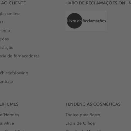
AO CLIENTE
LIVRO DE RECLAMAÇÕES ONLI
las online
as
mento
uções
isfação
eria de fornecedores
histleblowing
ontrato
PERFUMES
TENDÊNCIAS COSMÉTICAS
 d'Hermés
Tónico para Rosto
s Alive
Lápis de Olhos