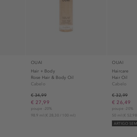
para pele sen
sem alcóol (2
sem amoníaco
sem corantes 
sem glúten (
sem lactose (
sem microplás
OUAI
OUAI
sem óleo de 
Hair + Body
Haircare
Rose Hair & Body Oil
Hair Oil
vegan (2)
Cabelo
Cabelo
€ 34,99
€ 32,99
€ 27,99
€ 26,49
poupe -20%
poupe -20%
98.9 ml
(€ 28,30 / 100 ml)
50 ml
(€ 52,98
ARTIGO SE