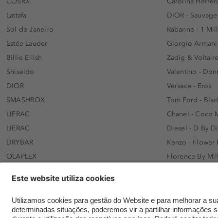
COSRX
Carolina Herrer
Lattafa
DIOR - Sauvage
Sol de Janeiro
Rabanne - 1 Mil
Estée Lauder
Giorgio Armani
Billie Eilish
Zadig & Voltaire
Shiseido
Valentino - Do
DIOR
Versace - Eros
SMASHBOX
Tom Ford - Blac
LIERAC
Chanel - Coco 
LIERAC
Diesel - D By D
DRYBAR
Kenzo - Flower
OLAPLEX
Florence By Mil
AFNAN
Dolce&Gabbana 
SWISS ARABIAN
Lancôme - Idôl
ARMAF
Davidoff - Coo
Beauty of Joseon
KHLOÉ KARDASH