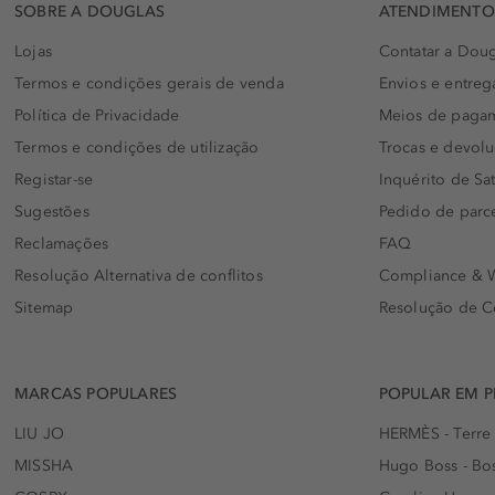
SOBRE A DOUGLAS
ATENDIMENTO 
Lojas
Contatar a Doug
Termos e condições gerais de venda
Envios e entreg
Política de Privacidade
Meios de paga
Termos e condições de utilização
Trocas e devol
Registar-se
Inquérito de Sat
Sugestões
Pedido de parc
Reclamações
FAQ
Resolução Alternativa de conflitos
Compliance & W
Sitemap
Resolução de C
MARCAS POPULARES
POPULAR EM 
LIU JO
HERMÈS - Terre
MISSHA
Hugo Boss - Bos