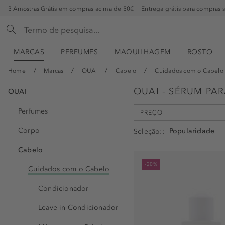
3 Amostras Grátis em compras acima de 50€
Entrega grátis para compras 
MARCAS
PERFUMES
MAQUILHAGEM
ROSTO
Home
Marcas
OUAI
Cabelo
Cuidados com o Cabelo
OUAI - SÉRUM PA
OUAI
Perfumes
PREÇO
min
max
Corpo
Seleção:
-
€
€
Cabelo
-20%
Cuidados com o Cabelo
Condicionador
Leave-in Condicionador