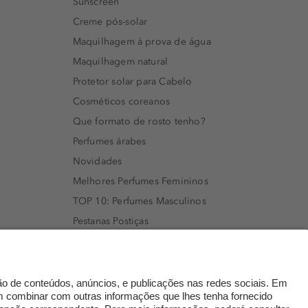
Sunscreen
Creme pós-solar
Maquilhagem à prova de água
Maquilhagem natural
Protetor solar para Cabelo
Cosméticos coreanos
Que formato de rosto tenho?
Perfumes árabes
Novidades
Melhores Perfumes Femininos
TOP 10: Perfumes Masculinos
Pestanas Postiças
Creme Rosto Homem
Creme de Barbear & Depilatórios
Rímel colorido
Embalagens Sustentáveis