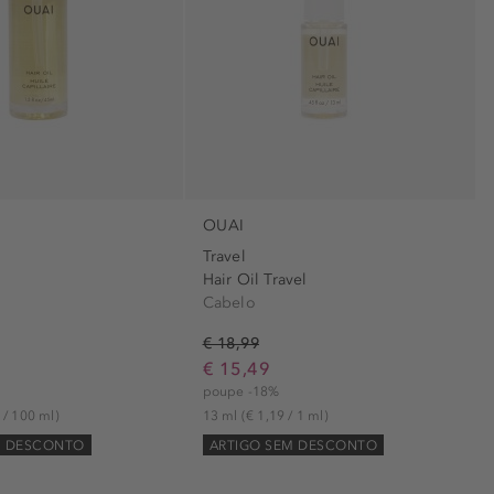
sível (2)
protege (2)
)
protetor de calor (1)
 (2)
reparador (2)
(2)
secagem rápida (1)
2)
2)
ticos (2)
OUAI
palma (2)
Travel
Hair Oil Travel
Cabelo
€ 18,99
€ 15,49
poupe -18%
 / 100 ml)
13 ml
(€ 1,19 / 1 ml)
M DESCONTO
ARTIGO SEM DESCONTO