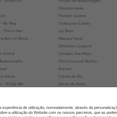
a - Good Girl
Pincéis de Maquilhagem
Desodorizante
lion
Protetor Solares
 - My Way
Tintas para Cabelo
 - This is Her!
Lip Balm
nna Born in Roma
Máscara Facial
Esfoliante Corporal
k Orchid
Cuidado Das Mãos
Mademoiselle
Óleo Corporal Mulher
iesel
Bronzer
 by Kenzo
Creme de Dia
ls - Wildly Me
Sérum de Rosto
- Light Blue
Body mist & Spray corporal
e
Produtos para Cabelo Homem
l Water Men
Espuma de Limpeza Facial
IAN - Xo Khloè
Dermocosmética