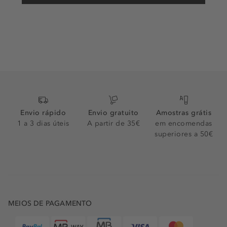
fragrância de eleição.
Doce e aromática, a coleção
Mademoiselle Rochas
é uma
das mais recentes da marca e promete dar-lhe imensa
energia com perfumes vibrantes e refrescantes. Aromas
doces e frutados de groselha preta e maçã cristalizada no
topo da composição levam ao coração floral de pétalas
de rosa e jasmim-egípcio. Experimente os formatos eau
de toilette ou
eau de parfum Rochas
se prefere um
aroma mais intenso para a acompanhar.
Envio rápido
Envio gratuito
Amostras grátis
OS PERFUMES MASCULINOS ROCHAS MAIS
1 a 3 dias úteis
A partir de 35€
em encomendas
POPULARES
superiores a 50€
Através dos perfumes Rochas os homens exprimem a sua
própria atitude e sensualidade de forma diferenciada - o
segredo está nas notas aromáticas dos eau de toilette da
marca. O Eau de Rochas Homme é um dos mais famosos
e clássicos
perfumes masculinos Rochas
. O seu toque
cítrico com um acorde chipre-aromático distingue um
MEIOS DE PAGAMENTO
homem elegante, autêntico e magnético - tem tudo para
se tornar o seu perfume de assinatura. O lado fresco