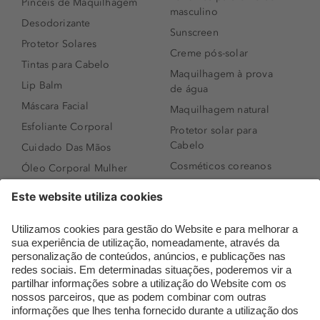
Pincéis de Maquilhagem
masculino
Desodorizante
Sunscreen
Protetor Solares
Creme pós-solar
Tintas para Cabelo
Maquilhagem à prova
Lip Balm
de água
Máscara Facial
Maquilhagem natural
Esfoliante Corporal
Protetor solar para
Cabelo
Cuidado Das Mãos
Cosméticos coreanos
Óleo Corporal Mulher
Que formato de rosto
Bronzer
tenho?
Creme de Dia
Perfumes árabes
Sérum de Rosto
Novidades
Body mist & Spray
Melhores Perfumes
corporal
Femininos
Produtos para Cabelo
TOP 10: Perfumes
Homem
Masculinos