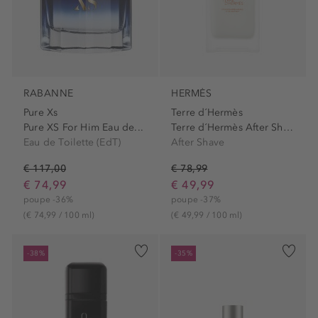
RABANNE
HERMÈS
Pure Xs
Terre d´Hermès
Pure XS For Him Eau de...
Terre d´Hermès After Shave...
Eau de Toilette (EdT)
After Shave
€ 117,00
€ 78,99
€ 74,99
€ 49,99
poupe -36%
poupe -37%
(€ 74,99 / 100 ml)
(€ 49,99 / 100 ml)
-38%
-35%