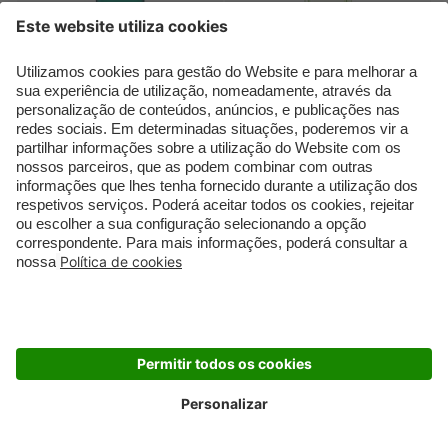
HERMÈS
HERMÈS
Eau d'orange verte Concentré
Un Jardin sur le Toit
Concentré d'Orange Verte...
Un Jardin sur le Toit Eau...
Eau de Toilette (EdT)
Eau de Toilette (EdT)
€ 99,00
€ 109,00
€ 70,99
€ 69,99
poupe -28%
poupe -36%
(€ 141,98 / 100 ml)
(€ 139,98 / 100 ml)
-44%
-44%