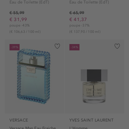
Eau de Toilette (EdT)
Eau de Toilette (EdT)
€ 55,99
€ 65,99
€ 31,99
€ 41,37
poupe -43%
poupe -37%
(€ 106,63 / 100 ml)
(€ 137,90 / 100 ml)
-39%
-34%
VERSACE
YVES SAINT LAURENT
Versace Man Eau Fraiche
L'Homme