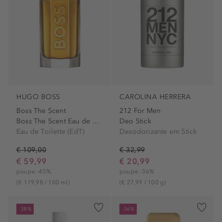
HUGO BOSS
CAROLINA HERRERA
Boss The Scent
212 For Men
Boss The Scent Eau de Toilette
Deo Stick
Eau de Toilette (EdT)
Desodorizante em Stick
€ 109,00
€ 32,99
€ 59,99
€ 20,99
poupe -45%
poupe -36%
(€ 119,98 / 100 ml)
(€ 27,99 / 100 g)
-38%
-36%