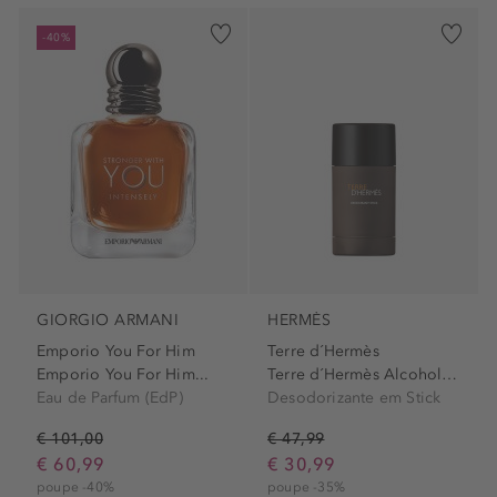
-40%
GIORGIO ARMANI
HERMÈS
Emporio You For Him
Terre d´Hermès
Emporio You For Him...
Terre d´Hermès Alcohol-Free...
Eau de Parfum (EdP)
Desodorizante em Stick
€ 101,00
€ 47,99
€ 60,99
€ 30,99
poupe -40%
poupe -35%