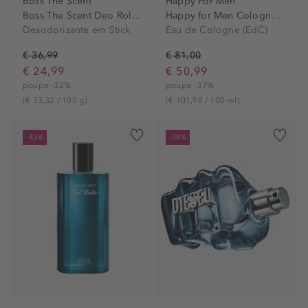
Boss The Scent
Happy For Men
Boss The Scent Deo Roll-On
Happy for Men Cologne Spray
Desodorizante em Stick
Eau de Cologne (EdC)
€ 36,99
€ 81,00
€ 24,99
€ 50,99
poupe -32%
poupe -37%
(€ 33,32 / 100 g)
(€ 101,98 / 100 ml)
-43%
-34%