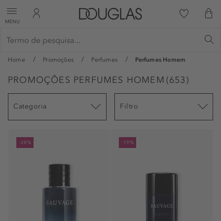
MENU
Home
Promoções
Perfumes
Perfumes Homem
PROMOÇÕES PERFUMES HOMEM
(
653
)
Categoria
Filtro
-28%
-19%