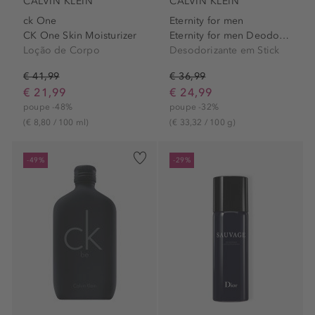
CALVIN KLEIN
CALVIN KLEIN
ck One
Eternity for men
CK One Skin Moisturizer
Eternity for men Deodorant...
Loção de Corpo
Desodorizante em Stick
€ 41,99
€ 36,99
€ 21,99
€ 24,99
poupe -48%
poupe -32%
(€ 8,80 / 100 ml)
(€ 33,32 / 100 g)
-49%
-29%