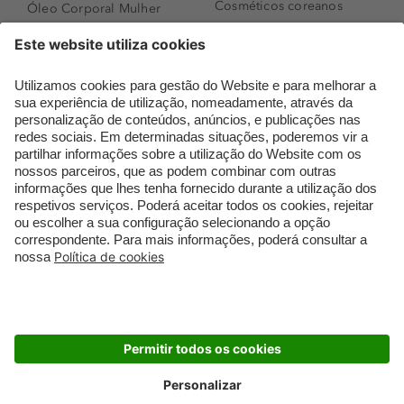
Cosméticos coreanos
Óleo Corporal Mulher
Que formato de rosto
Bronzer
tenho?
Creme de Dia
Perfumes árabes
Sérum de Rosto
Novidades
Body mist & Spray
Melhores Perfumes
corporal
Femininos
Produtos para Cabelo
TOP 10: Perfumes
Homem
Masculinos
Espuma de Limpeza
Pestanas Postiças
Facial
Creme Rosto Homem
Dermocosmética
Creme de Barbear &
Limpeza de Rosto
Depilatórios
Óleos para Cabelo e
Rímel colorido
Séruns
Embalagens Sustentáveis
Luxo Mais Sustentável
Cartão Douglas