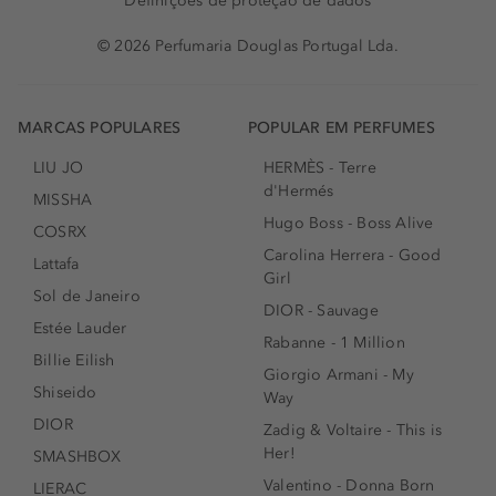
Definições de proteção de dados
© 2026 Perfumaria Douglas Portugal Lda.
MARCAS POPULARES
POPULAR EM PERFUMES
LIU JO
HERMÈS - Terre
d'Hermés
MISSHA
Hugo Boss - Boss Alive
COSRX
Carolina Herrera - Good
Lattafa
Girl
Sol de Janeiro
DIOR - Sauvage
Estée Lauder
Rabanne - 1 Million
Billie Eilish
Giorgio Armani - My
Shiseido
Way
DIOR
Zadig & Voltaire - This is
Her!
SMASHBOX
Valentino - Donna Born
LIERAC