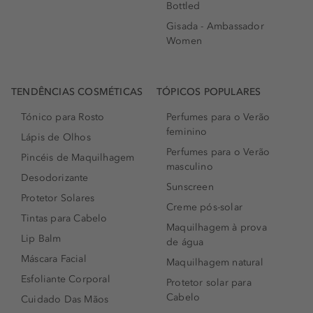
Bottled
Gisada - Ambassador
Women
TENDÊNCIAS COSMÉTICAS
TÓPICOS POPULARES
Tónico para Rosto
Perfumes para o Verão
feminino
Lápis de Olhos
Perfumes para o Verão
Pincéis de Maquilhagem
masculino
Desodorizante
Sunscreen
Protetor Solares
Creme pós-solar
Tintas para Cabelo
Maquilhagem à prova
Lip Balm
de água
Máscara Facial
Maquilhagem natural
Esfoliante Corporal
Protetor solar para
Cabelo
Cuidado Das Mãos