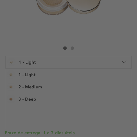
Clarins Ever Matte Loose Powder
Ever Matte Loose Powder
%
1 - Light
1 - Light
2 - Medium
15 g
3 - Deep
€ 50,99
€ 33,99
N.° do artigo: 268713
€ 226,60 / 100 g
POUPE -33%
Prazo de entrega: 1 a 3 dias úteis