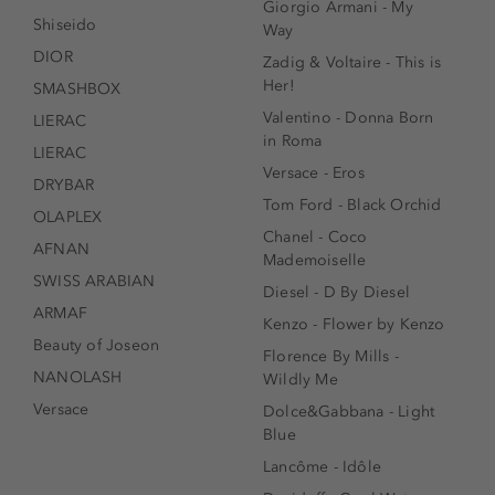
Giorgio Armani - My
Shiseido
Way
DIOR
Zadig & Voltaire - This is
Her!
SMASHBOX
Valentino - Donna Born
LIERAC
in Roma
LIERAC
Versace - Eros
DRYBAR
Tom Ford - Black Orchid
OLAPLEX
Chanel - Coco
AFNAN
Mademoiselle
SWISS ARABIAN
Diesel - D By Diesel
ARMAF
Kenzo - Flower by Kenzo
Beauty of Joseon
Florence By Mills -
NANOLASH
Wildly Me
Versace
Dolce&Gabbana - Light
Blue
Lancôme - Idôle