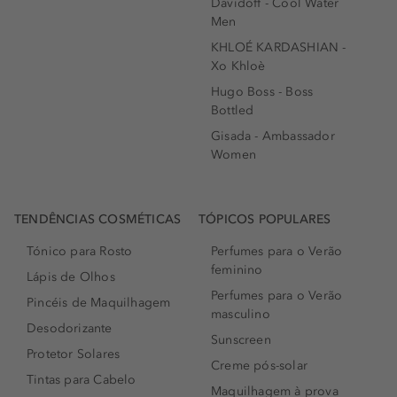
Davidoff - Cool Water
Men
KHLOÉ KARDASHIAN -
Xo Khloè
Hugo Boss - Boss
Bottled
Gisada - Ambassador
Women
TENDÊNCIAS COSMÉTICAS
TÓPICOS POPULARES
Tónico para Rosto
Perfumes para o Verão
feminino
Lápis de Olhos
Perfumes para o Verão
Pincéis de Maquilhagem
masculino
Desodorizante
Sunscreen
Protetor Solares
Creme pós-solar
Tintas para Cabelo
Maquilhagem à prova