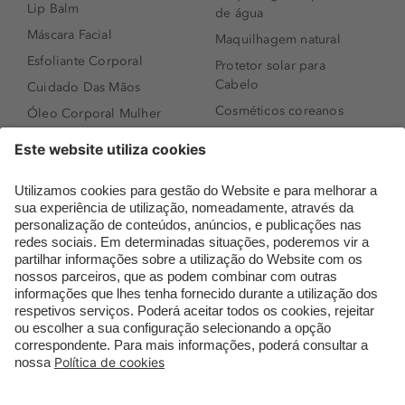
Lip Balm
de água
Máscara Facial
Maquilhagem natural
Esfoliante Corporal
Protetor solar para
Cabelo
Cuidado Das Mãos
Cosméticos coreanos
Óleo Corporal Mulher
Que formato de rosto
Bronzer
tenho?
Creme de Dia
Perfumes árabes
Sérum de Rosto
Novidades
Body mist & Spray
Melhores Perfumes
corporal
Femininos
Produtos para Cabelo
TOP 10: Perfumes
Homem
Masculinos
Espuma de Limpeza
Pestanas Postiças
Facial
Creme Rosto Homem
Dermocosmética
Creme de Barbear &
Limpeza de Rosto
Depilatórios