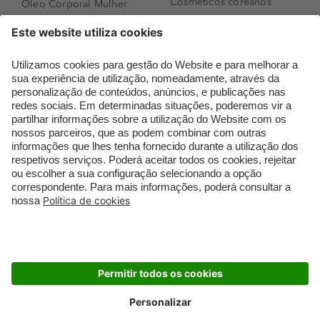
Cosméticos coreanos
Óleo Corporal Mulher
Que formato de rosto
Bronzer
tenho?
Creme de Dia
Perfumes árabes
Sérum de Rosto
Novidades
Body mist & Spray
Melhores Perfumes
corporal
Femininos
Produtos para Cabelo
TOP 10: Perfumes
Homem
Masculinos
Espuma de Limpeza
Pestanas Postiças
Facial
Creme Rosto Homem
Dermocosmética
Creme de Barbear &
Limpeza de Rosto
Depilatórios
Óleos para Cabelo e
Rímel colorido
Séruns
Embalagens Sustentáveis
Luxo Mais Sustentável
Cartão Douglas