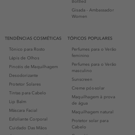
Bottled
Gisada - Ambassador
Women
TENDÊNCIAS COSMÉTICAS
TÓPICOS POPULARES
Tónico para Rosto
Perfumes para o Verão
feminino
Lápis de Olhos
Perfumes para o Verão
Pincéis de Maquilhagem
masculino
Desodorizante
Sunscreen
Protetor Solares
Creme pós-solar
Tintas para Cabelo
Maquilhagem à prova
Lip Balm
de água
Máscara Facial
Maquilhagem natural
Esfoliante Corporal
Protetor solar para
Cabelo
Cuidado Das Mãos