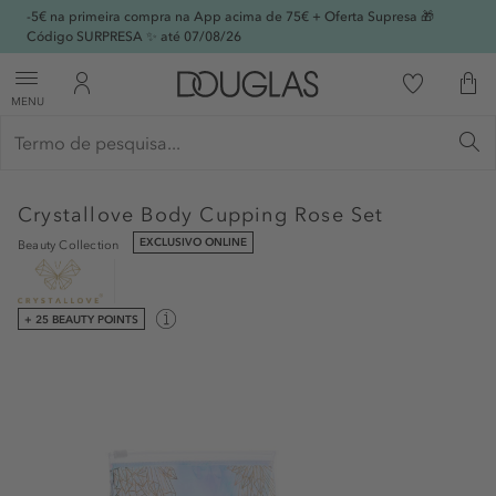
-5€ na primeira compra na App acima de 75€ + Oferta Supresa 🎁
Código SURPRESA ✨ até 07/08/26
MENU
Crystallove
Body Cupping Rose Set
EXCLUSIVO ONLINE
Beauty Collection
+ 25 BEAUTY POINTS