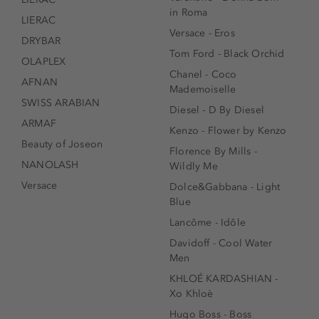
in Roma
LIERAC
Versace - Eros
DRYBAR
Tom Ford - Black Orchid
OLAPLEX
Chanel - Coco
AFNAN
Mademoiselle
SWISS ARABIAN
Diesel - D By Diesel
ARMAF
Kenzo - Flower by Kenzo
Beauty of Joseon
Florence By Mills -
NANOLASH
Wildly Me
Versace
Dolce&Gabbana - Light
Blue
Lancôme - Idôle
Davidoff - Cool Water
Men
KHLOÉ KARDASHIAN -
Xo Khloè
Hugo Boss - Boss