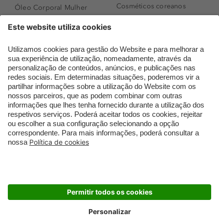
Cosméticos coreanos
Óleo Corporal Mulher
Que formato de rosto
Bronzer
tenho?
Creme de Dia
Perfumes árabes
Sérum de Rosto
Novidades
Body mist & Spray
Melhores Perfumes
corporal
Femininos
Produtos para Cabelo
TOP 10: Perfumes
Homem
Masculinos
Espuma de Limpeza
Pestanas Postiças
Facial
Creme Rosto Homem
Dermocosmética
Creme de Barbear &
Limpeza de Rosto
Depilatórios
Óleos para Cabelo e
Rímel colorido
Séruns
Embalagens Sustentáveis
Luxo Mais Sustentável
Cartão Douglas