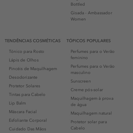
Bottled
Gisada - Ambassador
Women
TENDÊNCIAS COSMÉTICAS
TÓPICOS POPULARES
Tónico para Rosto
Perfumes para o Verão
feminino
Lápis de Olhos
Perfumes para o Verão
Pincéis de Maquilhagem
masculino
Desodorizante
Sunscreen
Protetor Solares
Creme pós-solar
Tintas para Cabelo
Maquilhagem à prova
Lip Balm
de água
Máscara Facial
Maquilhagem natural
Esfoliante Corporal
Protetor solar para
Cabelo
Cuidado Das Mãos