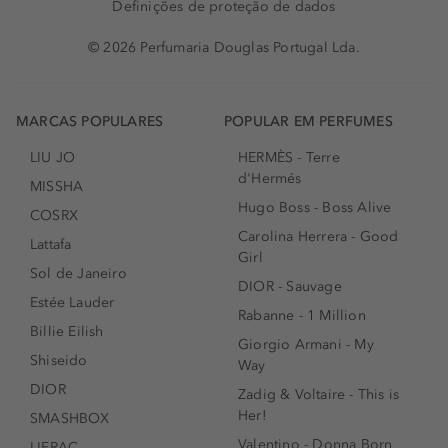
Definições de proteção de dados
© 2026 Perfumaria Douglas Portugal Lda.
MARCAS POPULARES
POPULAR EM PERFUMES
LIU JO
HERMÈS - Terre
d'Hermés
MISSHA
Hugo Boss - Boss Alive
COSRX
Carolina Herrera - Good
Lattafa
Girl
Sol de Janeiro
DIOR - Sauvage
Estée Lauder
Rabanne - 1 Million
Billie Eilish
Giorgio Armani - My
Shiseido
Way
DIOR
Zadig & Voltaire - This is
Her!
SMASHBOX
Valentino - Donna Born
LIERAC