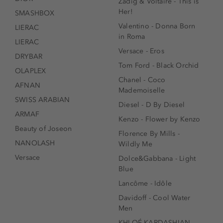
Zadig & Voltaire - This is
Her!
SMASHBOX
Valentino - Donna Born
LIERAC
in Roma
LIERAC
Versace - Eros
DRYBAR
Tom Ford - Black Orchid
OLAPLEX
Chanel - Coco
AFNAN
Mademoiselle
SWISS ARABIAN
Diesel - D By Diesel
ARMAF
Kenzo - Flower by Kenzo
Beauty of Joseon
Florence By Mills -
NANOLASH
Wildly Me
Versace
Dolce&Gabbana - Light
Blue
Lancôme - Idôle
Davidoff - Cool Water
Men
KHLOÉ KARDASHIAN -