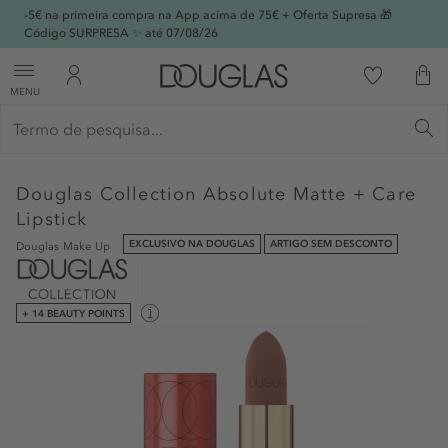
-5€ na primeira compra na App acima de 75€ + Oferta Supresa 🎁
Código SURPRESA ✨ até 07/08/26
MENU
Douglas Collection
Absolute Matte + Care
Lipstick
EXCLUSIVO NA DOUGLAS
ARTIGO SEM DESCONTO
Douglas Make Up
+ 14 BEAUTY POINTS