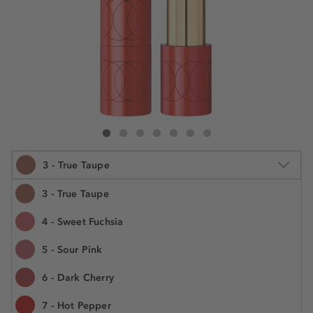
Douglas Collection Absolute Matte + Care Lipstick
Absolute Matte + Care Lipstick
Absolute Matte + Care Lipstick
Absolute Matte + Care Lipstick
Absolute Matte + Care Lipstick
Absolute Matte + Care Lipstick
Absolute Matte + Care Lipstick
3 - True Taupe
3 - True Taupe
4 - Sweet Fuchsia
3.5 g
5 - Sour Pink
€ 14,99
N.° do artigo: 317031
€ 4,28 / 1 g
6 - Dark Cherry
Oferta Pincel na
7 - Hot Pepper