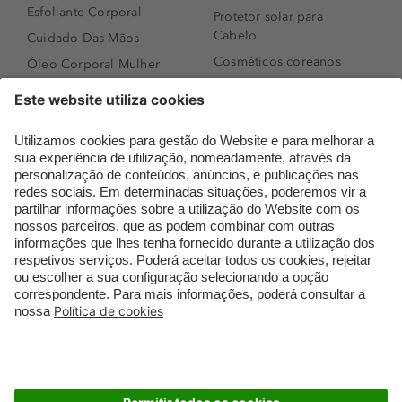
Esfoliante Corporal
Protetor solar para
Cabelo
Cuidado Das Mãos
Cosméticos coreanos
Óleo Corporal Mulher
Que formato de rosto
Bronzer
tenho?
Creme de Dia
Perfumes árabes
Sérum de Rosto
Novidades
Body mist & Spray
Melhores Perfumes
corporal
Femininos
Produtos para Cabelo
TOP 10: Perfumes
Homem
Masculinos
Espuma de Limpeza
Pestanas Postiças
Facial
Creme Rosto Homem
Dermocosmética
Creme de Barbear &
Limpeza de Rosto
Depilatórios
Óleos para Cabelo e
Rímel colorido
Séruns
Embalagens Sustentáveis