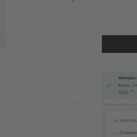
Atenção:
Karan, J
*1
2026
*1
A oferta é válida até:
AS NOSSAS
Compras