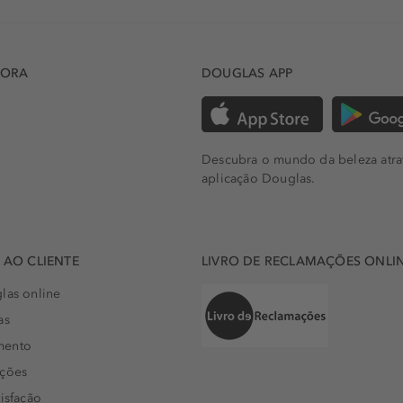
DORA
DOUGLAS APP
Descubra o mundo da beleza atra
aplicação Douglas.
AO CLIENTE
LIVRO DE RECLAMAÇÕES ONLI
las online
as
mento
uções
isfação