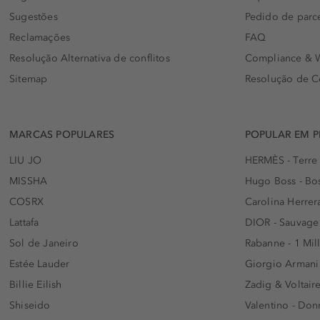
Sugestões
Pedido de parc
Reclamações
FAQ
Resolução Alternativa de conflitos
Compliance & W
Sitemap
Resolução de C
MARCAS POPULARES
POPULAR EM 
LIU JO
HERMÈS - Terre
MISSHA
Hugo Boss - Bos
COSRX
Carolina Herrer
Lattafa
DIOR - Sauvage
Sol de Janeiro
Rabanne - 1 Mil
Estée Lauder
Giorgio Armani
Billie Eilish
Zadig & Voltaire
Shiseido
Valentino - Do