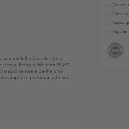
Guarde o
Consulta
Faça a g
Pagamen
ara em folha feita de fibras
e fresca. Enriquecida com 98,8%
dratação valiosa e dá-lhe uma
lha adapta-se perfeitamente aos
.