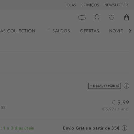
LOJAS
SERVIÇOS
NEWSLETTER
AS COLLECTION
SALDOS
OFERTAS
NOVIDADE

+ 5 BEAUTY POINTS
€ 5,99
3152
€ 5,99 / 1 und.
 1 a 3 dias úteis
Envio Grátis a partir de 35€