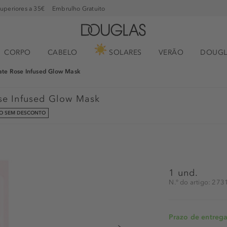
superiores a 35€
Embrulho Gratuito
CORPO
CABELO
SOLARES
VERÃO
DOUGL
ate Rose Infused Glow Mask
se Infused Glow Mask
GO SEM DESCONTO
1 und.
N.° do artigo: 27
Prazo de entrega: