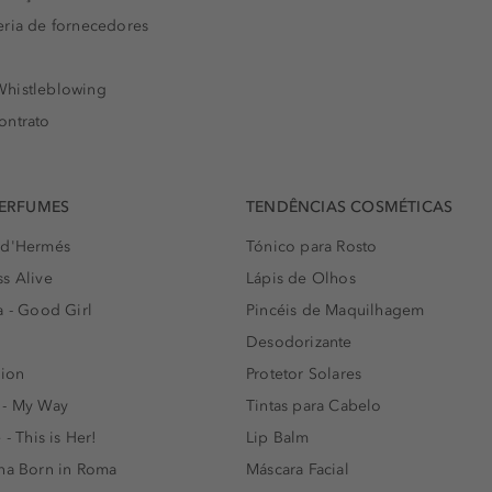
eria de fornecedores
histleblowing
ontrato
PERFUMES
TENDÊNCIAS COSMÉTICAS
 d'Hermés
Tónico para Rosto
s Alive
Lápis de Olhos
a - Good Girl
Pincéis de Maquilhagem
Desodorizante
lion
Protetor Solares
 - My Way
Tintas para Cabelo
 - This is Her!
Lip Balm
nna Born in Roma
Máscara Facial