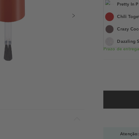
Pretty In P
8 ml
Chili Toge
N.° do artigo: 10
Crazy Coc
Dazzling S
Prazo de entrega:
From Dusk
GlossN' Ro
Happily Ev
I Lilac You
Icing On 
Just Whit
Orchid Ju
Atenção: