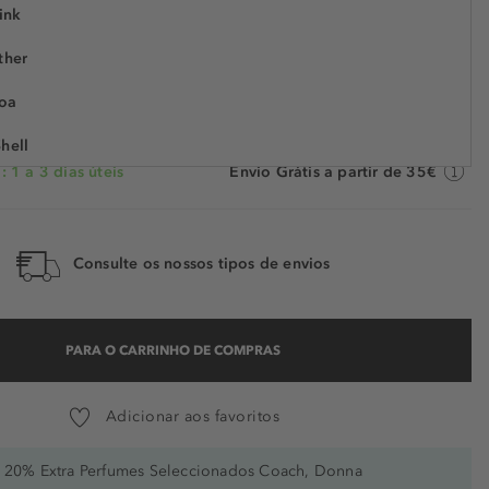
ink
€ 2,19
€ 1,00
ther
01727
€ 0,13 / 1 ml
POUPE -54%
oa
hell
 1 a 3 dias úteis
Envio Grátis a partir de 35€
 Ty
ll
Consulte os nossos tipos de envios
er After
PARA O CARRINHO DE COMPRAS
Cake
e
Adicionar aos favoritos
ngle
20% Extra Perfumes Seleccionados Coach, Donna