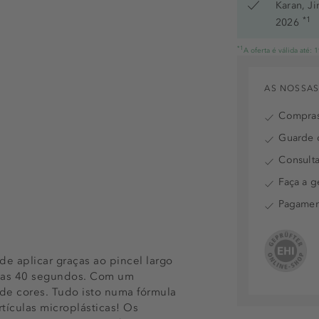
Pink Ink
Karan, J
*1
2026
Pinkventu
*1
A oferta é válida até:
Plse Berr
AS NOSSAS
Sugar Blu
Compras
Swirl Pool
Guarde o
The Final 
Consulta
Wow Cac
Faça a g
Heart Gol
Pagamen
Oh-Bergin
e aplicar graças ao pincel largo
Wavy Bab
nas 40 segundos. Com um
Give Me S
e cores. Tudo isto numa fórmula
tículas microplásticas! Os
You Rock