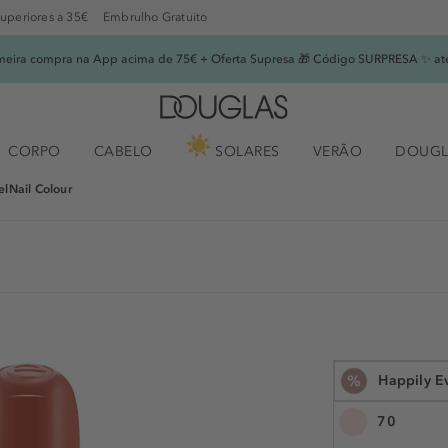
superiores a 35€
Embrulho Gratuito
imeira compra na App acima de 75€ + Oferta Supresa 🎁 Código SURPRESA ✨ at
CORPO
CABELO
SOLARES
VERÃO
DOUGL
elNail Colour
%
Happily Ev
70