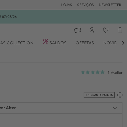
LOJAS
SERVIÇOS
NEWSLETTER
é 07/08/26
AS COLLECTION
SALDOS
OFERTAS
NOVIDADE

1 Avaliar
+ 1 BEAUTY POINTS
er After