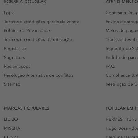
SOBRE A DOUGLAS
ATENDIMENTO 
Lojas
Contatar a Doug
Termos e condições gerais de venda
Envios e entreg
Política de Privacidade
Meios de paga
Termos e condições de utilização
Trocas e devol
Registar-se
Inquérito de Sat
Sugestões
Pedido de parc
Reclamações
FAQ
Resolução Alternativa de conflitos
Compliance & W
Sitemap
Resolução de C
MARCAS POPULARES
POPULAR EM 
LIU JO
HERMÈS - Terre
MISSHA
Hugo Boss - Bos
COSRX
Carolina Herrer