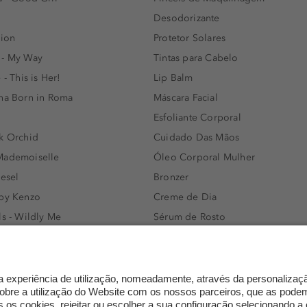
Desodorizante
lion
Protetor Solares
 - My Way
Tintas para Cabelo
 - This is Her!
Lip Balm
nna Born in Roma
Máscara Facial
Esfoliante Corporal
k Orchid
Cuidado Das Mãos
Mademoiselle
Óleo Corporal Mulher
iesel
Bronzer
 by Kenzo
Creme de Dia
ls - Wildly Me
Sérum de Rosto
- Light Blue
Body mist & Spray corporal
e
Produtos para Cabelo Homem
l Water Men
Espuma de Limpeza Facial
IAN - Xo Khloè
Dermocosmética