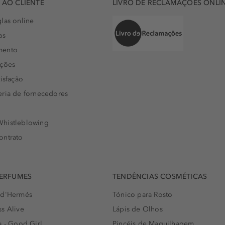
AO CLIENTE
LIVRO DE RECLAMAÇÕES ONLI
las online
as
mento
uções
isfação
eria de fornecedores
histleblowing
ontrato
PERFUMES
TENDÊNCIAS COSMÉTICAS
 d'Hermés
Tónico para Rosto
s Alive
Lápis de Olhos
a - Good Girl
Pincéis de Maquilhagem