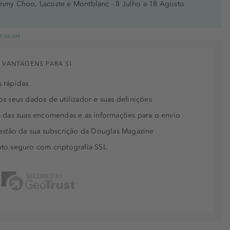
immy Choo, Lacoste e Montblanc - 8 Julho a 18 Agosto
res
 19.08.AM
y Me
 VANTAGENS PARA SI
sh
 rápidas
s seus dados de utilizador e suas definições
Rose
 das suas encomendas e as informações para o envio
ao
estão da sua subscrição da Douglas Magazine
d
to seguro com criptografia SSL
e
y
pace