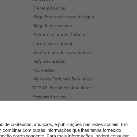
Creme pós-solar
Maquilhagem à prova de água
Maquilhagem natural
Protetor solar para Cabelo
Cosméticos coreanos
Que formato de rosto tenho?
Perfumes árabes
Novidades
Melhores Perfumes Femininos
TOP 10: Perfumes Masculinos
Pestanas Postiças
Creme Rosto Homem
Creme de Barbear & Depilatórios
Rímel colorido
Embalagens Sustentáveis