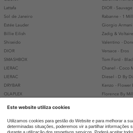
Lattafa
DIOR - Sauvage
Sol de Janeiro
Rabanne - 1 Mil
Estée Lauder
Giorgio Armani
Billie Eilish
Zadig & Voltaire
Shiseido
Valentino - Do
DIOR
Versace - Eros
SMASHBOX
Tom Ford - Blac
LIERAC
Chanel - Coco 
LIERAC
Diesel - D By D
DRYBAR
Kenzo - Flower
OLAPLEX
Florence By Mil
AFNAN
Dolce&Gabbana 
SWISS ARABIAN
Lancôme - Idôl
ARMAF
Davidoff - Coo
Beauty of Joseon
KHLOÉ KARDASH