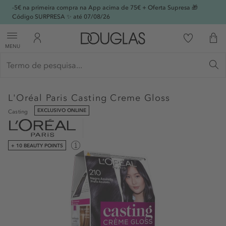
-5€ na primeira compra na App acima de 75€ + Oferta Supresa 🎁
Código SURPRESA ✨ até 07/08/26
MENU
L'Oréal Paris
Casting Creme Gloss
EXCLUSIVO ONLINE
Casting
+ 10 BEAUTY POINTS