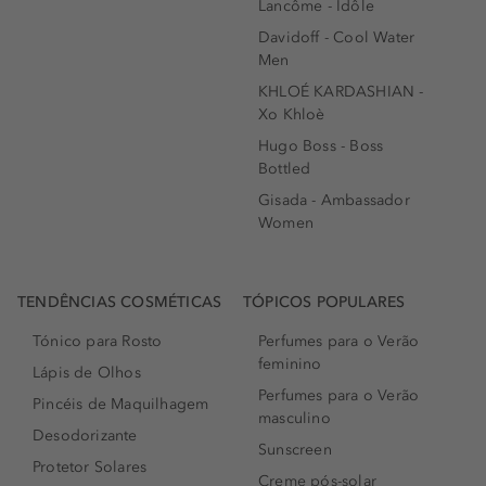
Lancôme - Idôle
Davidoff - Cool Water
Men
KHLOÉ KARDASHIAN -
Xo Khloè
Hugo Boss - Boss
Bottled
Gisada - Ambassador
Women
TENDÊNCIAS COSMÉTICAS
TÓPICOS POPULARES
Tónico para Rosto
Perfumes para o Verão
feminino
Lápis de Olhos
Perfumes para o Verão
Pincéis de Maquilhagem
masculino
Desodorizante
Sunscreen
Protetor Solares
Creme pós-solar