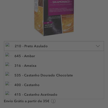
210 - Preto Azulado
645 - Ambar
316 - Ameixa
1 und.
535 - Castanho Dourado Chocolate
€ 10,49
N.° do artigo: 296809
€ 10,49 / 1 und.
400 - Castanho
415 - Castanho Acetinado
Prazo de entrega: 1 a 3 dias úteis
Envio Grátis a partir de 35€
300 - Castano Escuro