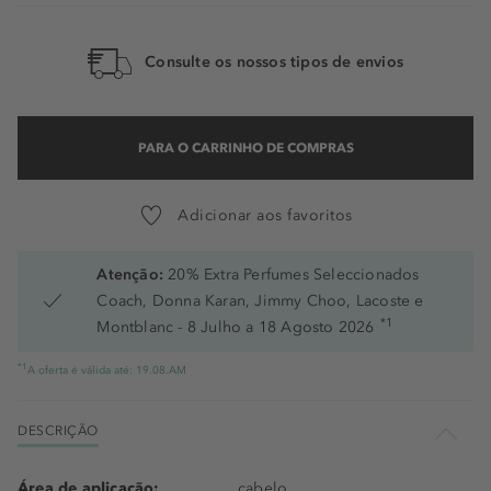
323 - Chocolate Preto
Consulte os nossos tipos de envios
700 - Louro
600 - Louro Escuro
PARA O CARRINHO DE COMPRAS
210 - Preto Azulado
426 - Vermelho Violino
Adicionar aos favoritos
Atenção:
20% Extra Perfumes Seleccionados
Coach, Donna Karan, Jimmy Choo, Lacoste e
*1
Montblanc - 8 Julho a 18 Agosto 2026
*1
A oferta é válida até: 19.08.AM
DESCRIÇÃO
Área de aplicação:
cabelo