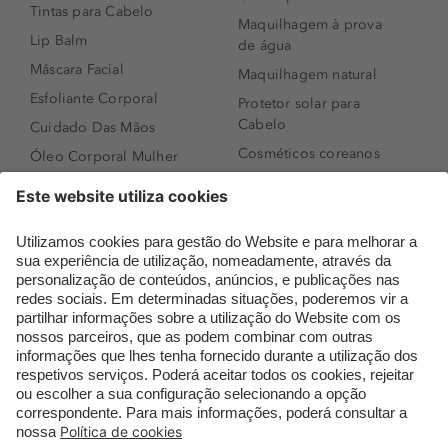
Tintas para Cabelo
Maquilhagem à prova
Lip Balm
de água
Máscara Facial
Maquilhagem natural
Esfoliante Corporal
Protetor solar para
Cabelo
Cuidado Das Mãos
Cosméticos coreanos
Óleo Corporal Mulher
Que formato de rosto
Bronzer
tenho?
Creme de Dia
Perfumes árabes
Sérum de Rosto
Novidades
Body mist & Spray
Melhores Perfumes
corporal
Femininos
Produtos para Cabelo
TOP 10: Perfumes
Homem
Masculinos
Espuma de Limpeza
Pestanas Postiças
Facial
Creme Rosto Homem
Dermocosmética