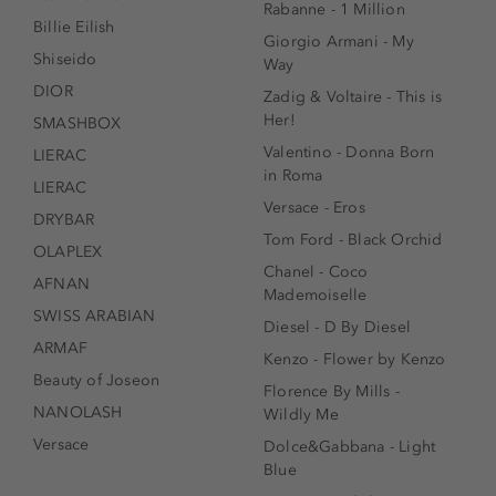
Rabanne - 1 Million
Billie Eilish
Giorgio Armani - My
Shiseido
Way
DIOR
Zadig & Voltaire - This is
Her!
SMASHBOX
Valentino - Donna Born
LIERAC
in Roma
LIERAC
Versace - Eros
DRYBAR
Tom Ford - Black Orchid
OLAPLEX
Chanel - Coco
AFNAN
Mademoiselle
SWISS ARABIAN
Diesel - D By Diesel
ARMAF
Kenzo - Flower by Kenzo
Beauty of Joseon
Florence By Mills -
NANOLASH
Wildly Me
Versace
Dolce&Gabbana - Light
Blue