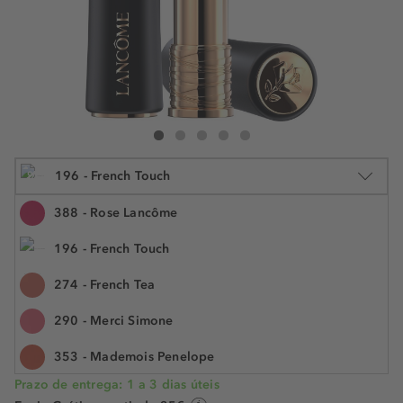
Lancôme L'Absolu Rouge Drama Matte
L'Absolu Rouge Drama Matte
L'Absolu Rouge Drama Matte
L'Absolu Rouge Drama Matte
L'Absolu Rouge Drama Matte
%
196 - French Touch
388 - Rose Lancôme
196 - French Touch
4.2 g
274 - French Tea
€ 44,99
€ 17,90
N.° do artigo: 457821
€ 4,26 / 1 g
290 - Merci Simone
POUPE -60%
353 - Mademois Penelope
Prazo de entrega: 1 a 3 dias úteis
505 - Attrape Coeur