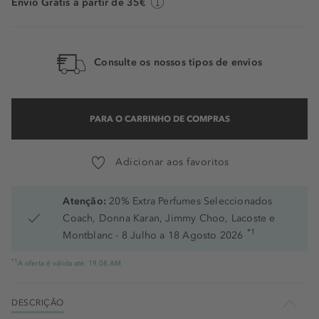
Envio Grátis a partir de 35€
507 - Mademois Lupita
508 - Mademois Isabella
Consulte os nossos tipos de envios
510 - Divine Idylle
82 - Rouge Pigalle
PARA O CARRINHO DE COMPRAS
888 - French Idol
Adicionar aos favoritos
89 - Mademois Lily
158 - Red Is Drama
Atenção:
20% Extra Perfumes Seleccionados
Coach, Donna Karan, Jimmy Choo, Lacoste e
200 - French Drama
*1
Montblanc - 8 Julho a 18 Agosto 2026
271 - Dramatically Me
*1
A oferta é válida até: 19.08.AM
389 - Dramatically Lancome
DESCRIÇÃO