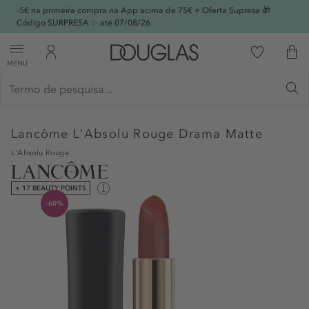
-5€ na primeira compra na App acima de 75€ + Oferta Supresa 🎁
Código SURPRESA ✨ até 07/08/26
MENU
Lancôme
L'Absolu Rouge Drama Matte
L'Absolu Rouge
+ 17 BEAUTY POINTS
-60%