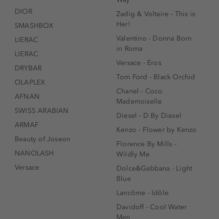
DIOR
Zadig & Voltaire - This is
Her!
SMASHBOX
Valentino - Donna Born
LIERAC
in Roma
LIERAC
Versace - Eros
DRYBAR
Tom Ford - Black Orchid
OLAPLEX
Chanel - Coco
AFNAN
Mademoiselle
SWISS ARABIAN
Diesel - D By Diesel
ARMAF
Kenzo - Flower by Kenzo
Beauty of Joseon
Florence By Mills -
NANOLASH
Wildly Me
Versace
Dolce&Gabbana - Light
Blue
Lancôme - Idôle
Davidoff - Cool Water
Men