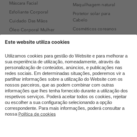
Máscara Facial
Maquilhagem natural
Esfoliante Corporal
Protetor solar para
Cabelo
Cuidado Das Mãos
Cosméticos coreanos
Óleo Corporal Mulher
Que formato de rosto
Bronzer
tenho?
Creme de Dia
Perfumes árabes
Sérum de Rosto
Novidades
Body mist & Spray
Melhores Perfumes
corporal
Femininos
Produtos para Cabelo
TOP 10: Perfumes
Homem
Masculinos
Espuma de Limpeza
Pestanas Postiças
Facial
Creme Rosto Homem
Dermocosmética
Creme de Barbear &
Limpeza de Rosto
Depilatórios
Óleos para Cabelo e
Rímel colorido
Séruns