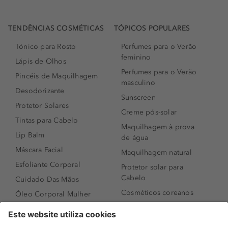
TENDÊNCIAS COSMÉTICAS
TÓPICOS POPULARES
Tónico para Rosto
Perfumes para o Verão
feminino
Lápis de Olhos
Perfumes para o Verão
Pincéis de Maquilhagem
masculino
Desodorizante
Sunscreen
Protetor Solares
Creme pós-solar
Tintas para Cabelo
Maquilhagem à prova
Lip Balm
de água
Máscara Facial
Maquilhagem natural
Esfoliante Corporal
Protetor solar para
Cabelo
Cuidado Das Mãos
Cosméticos coreanos
Óleo Corporal Mulher
Que formato de rosto
Bronzer
tenho?
Creme de Dia