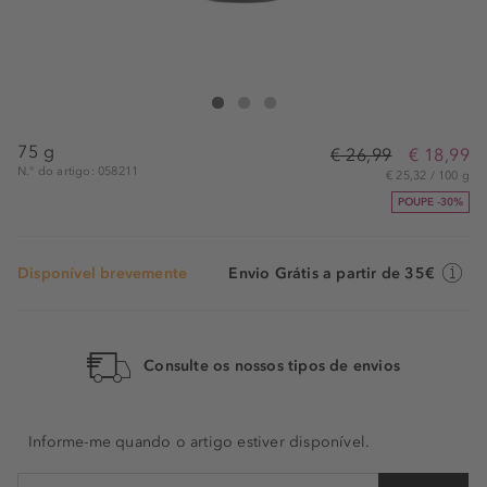
Montblanc Explorer Deodorant Stick
Explorer Deodorant Stick
Explorer Deodorant Stick
75 g
€ 26,99
€ 18,99
N.° do artigo: 058211
€ 25,32 / 100 g
POUPE -30%
Disponível brevemente
Envio Grátis a partir de 35€
Consulte os nossos tipos de envios
Informe-me quando o artigo estiver disponível.