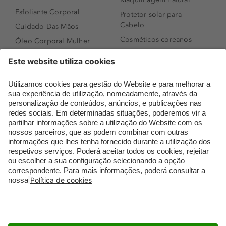
Esfoliante Corporal
Protetor solar para
Cabelo
Cuidado Das Mãos
Cosméticos coreanos
Óleo Corporal Mulher
Que formato de rosto
Bronzer
tenho?
Creme de Dia
Perfumes árabes
Sérum de Rosto
Novidades
Body mist & Spray
Melhores Perfumes
corporal
Femininos
Produtos para Cabelo
TOP 10: Perfumes
Homem
Masculinos
Espuma de Limpeza
Pestanas Postiças
Facial
Creme Rosto Homem
Dermocosmética
Creme de Barbear &
Limpeza de Rosto
Depilatórios
Óleos para Cabelo e
Rímel colorido
Séruns