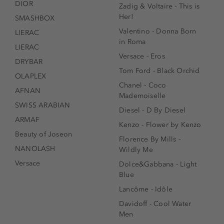
DIOR
Zadig & Voltaire - This is
Her!
SMASHBOX
Valentino - Donna Born
LIERAC
in Roma
LIERAC
Versace - Eros
DRYBAR
Tom Ford - Black Orchid
OLAPLEX
Chanel - Coco
AFNAN
Mademoiselle
SWISS ARABIAN
Diesel - D By Diesel
ARMAF
Kenzo - Flower by Kenzo
Beauty of Joseon
Florence By Mills -
NANOLASH
Wildly Me
Versace
Dolce&Gabbana - Light
Blue
Lancôme - Idôle
Davidoff - Cool Water
Men