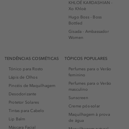
KHLOÉ KARDASHIAN -
Xo Khloè
Hugo Boss - Boss
Bottled
Gisada - Ambassador
Women
TENDÊNCIAS COSMÉTICAS
TÓPICOS POPULARES
Tónico para Rosto
Perfumes para o Verão
feminino
Lápis de Olhos
Perfumes para o Verão
Pincéis de Maquilhagem
masculino
Desodorizante
Sunscreen
Protetor Solares
Creme pós-solar
Tintas para Cabelo
Maquilhagem à prova
Lip Balm
de água
Máscara Facial
Maquilhagem natural