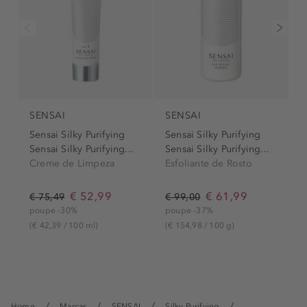
SENSAI
SENSAI
S
Sensai Silky Purifying
Sensai Silky Purifying
S
Sensai Silky Purifying...
Sensai Silky Purifying...
Creme de Limpeza
Esfoliante de Rosto
D
€ 52,99
€ 61,99
€ 75,49
€ 99,00
€
poupe -30%
poupe -37%
p
(€ 42,39 / 100 ml)
(€ 154,98 / 100 g)
(
Home
Marcas
SENSAI
Silky Purifying