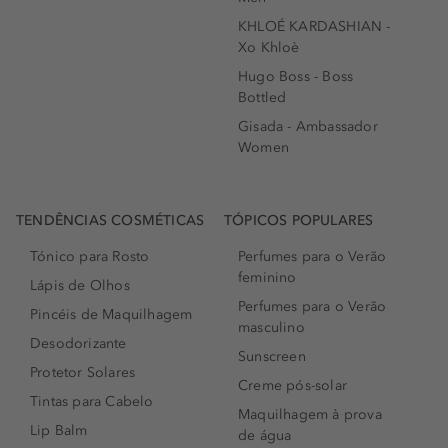
KHLOÉ KARDASHIAN -
Xo Khloè
Hugo Boss - Boss
Bottled
Gisada - Ambassador
Women
TENDÊNCIAS COSMÉTICAS
TÓPICOS POPULARES
Tónico para Rosto
Perfumes para o Verão
feminino
Lápis de Olhos
Perfumes para o Verão
Pincéis de Maquilhagem
masculino
Desodorizante
Sunscreen
Protetor Solares
Creme pós-solar
Tintas para Cabelo
Maquilhagem à prova
Lip Balm
de água