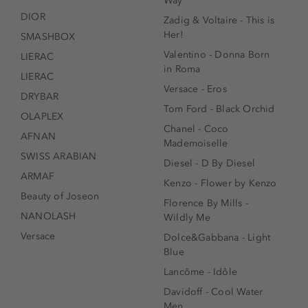
Way
DIOR
Zadig & Voltaire - This is
Her!
SMASHBOX
Valentino - Donna Born
LIERAC
in Roma
LIERAC
Versace - Eros
DRYBAR
Tom Ford - Black Orchid
OLAPLEX
Chanel - Coco
AFNAN
Mademoiselle
SWISS ARABIAN
Diesel - D By Diesel
ARMAF
Kenzo - Flower by Kenzo
Beauty of Joseon
Florence By Mills -
NANOLASH
Wildly Me
Versace
Dolce&Gabbana - Light
Blue
Lancôme - Idôle
Davidoff - Cool Water
Men