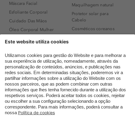
Máscara Facial
Maquilhagem natural
Esfoliante Corporal
Protetor solar para
Cabelo
Cuidado Das Mãos
Cosméticos coreanos
Óleo Corporal Mulher
Que formato de rosto
Bronzer
tenho?
Creme de Dia
Perfumes árabes
Sérum de Rosto
Novidades
Body mist & Spray
Melhores Perfumes
corporal
Femininos
Produtos para Cabelo
TOP 10: Perfumes
Homem
Masculinos
Espuma de Limpeza
Pestanas Postiças
Facial
Creme Rosto Homem
Dermocosmética
Creme de Barbear &
Limpeza de Rosto
Depilatórios
Óleos para Cabelo e
Rímel colorido
Séruns