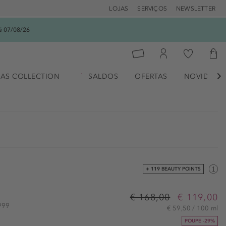
LOJAS
SERVIÇOS
NEWSLETTER
é 07/08/26
AS COLLECTION
SALDOS
OFERTAS
NOVIDADE

+ 119 BEAUTY POINTS
€ 168,00
€ 119,00
2999
€ 59,50 / 100 ml
POUPE -29%