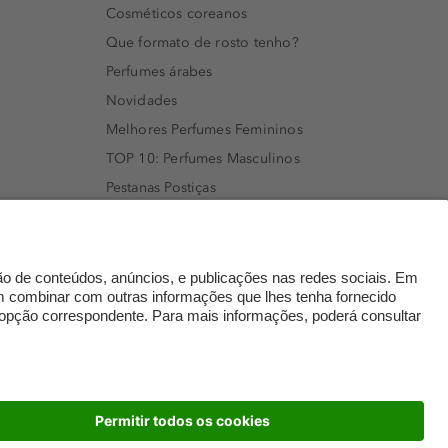
Cosméticos coreanos
Que formato de rosto tenho?
Perfumes árabes
Novidades
Melhores Perfumes Femininos
TOP 10: Perfumes Masculinos
Pestanas Postiças
Creme Rosto Homem
Creme de Barbear & Depilatórios
Rímel colorido
Embalagens Sustentáveis
Luxo Mais Sustentável
Cartão Douglas
dados
© 2026 Perfumaria Douglas Portugal Lda.