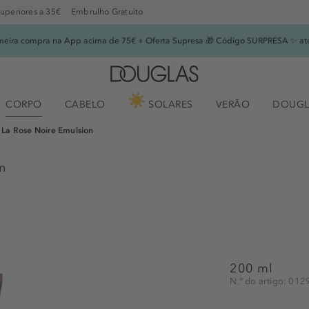
superiores a 35€
Embrulho Gratuito
imeira compra na App acima de 75€ + Oferta Supresa 🎁 Código SURPRESA ✨ at
CORPO
CABELO
SOLARES
VERÃO
DOUGL
La Rose Noire Emulsion
n
200 ml
N.° do artigo: 01