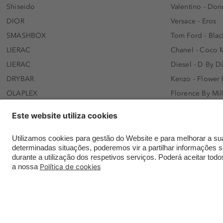
Shiseido
Valentino - Do
DIOR
Versace - Eros
SMASHBOX
Tom Ford - Blac
LIERAC
Chanel - Coco 
LIERAC
Diesel - D By D
DRYBAR
Kenzo - Flower
OLAPLEX
Florence By Mil
AFNAN
Dolce&Gabbana 
SWISS ARABIAN
Lancôme - Idôl
ARMAF
Davidoff - Coo
Beauty of Joseon
KHLOÉ KARDASH
NANOLASH
Hugo Boss - Bos
Versace
Gisada - Amba
Contatar a Douglas online
Envios e entregas
Meios de paga