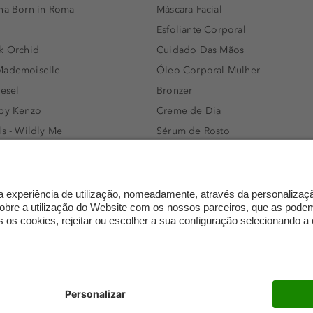
nna Born in Roma
Máscara Facial
Esfoliante Corporal
k Orchid
Cuidado Das Mãos
Mademoiselle
Óleo Corporal Mulher
iesel
Bronzer
 by Kenzo
Creme de Dia
ls - Wildly Me
Sérum de Rosto
- Light Blue
Body mist & Spray corporal
e
Produtos para Cabelo Homem
l Water Men
Espuma de Limpeza Facial
IAN - Xo Khloè
Dermocosmética
s Bottled
Limpeza de Rosto
ssador Women
Óleos para Cabelo e Séruns
mento
Trocas e devoluções
FAQ
Definições de proteção de 