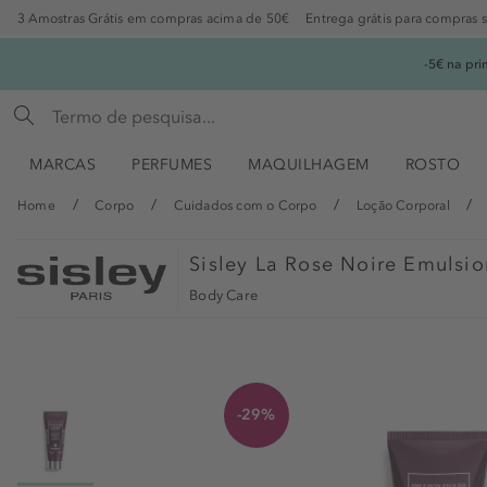
3 Amostras Grátis em compras acima de 50€
Entrega grátis para compras 
-5€ na pr
MARCAS
PERFUMES
MAQUILHAGEM
ROSTO
Home
Corpo
Cuidados com o Corpo
Loção Corporal
Sisley
La Rose Noire Emulsio
Body Care
-29%