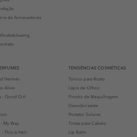
isfação
eria de fornecedores
histleblowing
ontrato
PERFUMES
TENDÊNCIAS COSMÉTICAS
 d'Hermés
Tónico para Rosto
s Alive
Lápis de Olhos
a - Good Girl
Pincéis de Maquilhagem
Desodorizante
lion
Protetor Solares
 - My Way
Tintas para Cabelo
 - This is Her!
Lip Balm