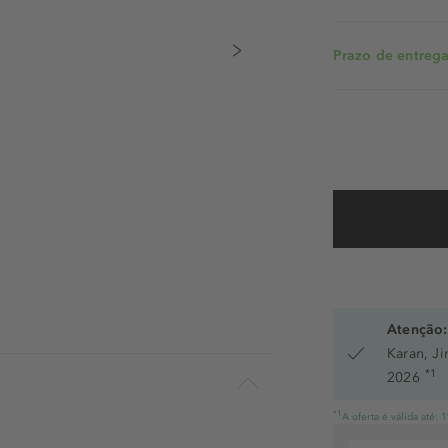
Prazo de entrega:
Atenção:
Karan, J
*1
2026
*1
A oferta é válida até: