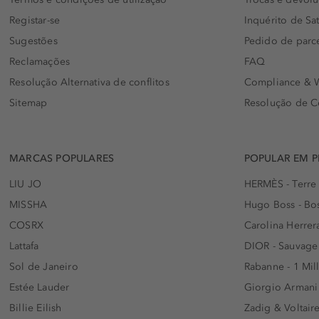
Registar-se
Inquérito de Sat
Sugestões
Pedido de parc
Reclamações
FAQ
Resolução Alternativa de conflitos
Compliance & W
Sitemap
Resolução de C
MARCAS POPULARES
POPULAR EM 
LIU JO
HERMÈS - Terre
MISSHA
Hugo Boss - Bos
COSRX
Carolina Herrer
Lattafa
DIOR - Sauvage
Sol de Janeiro
Rabanne - 1 Mil
Estée Lauder
Giorgio Armani
Billie Eilish
Zadig & Voltaire