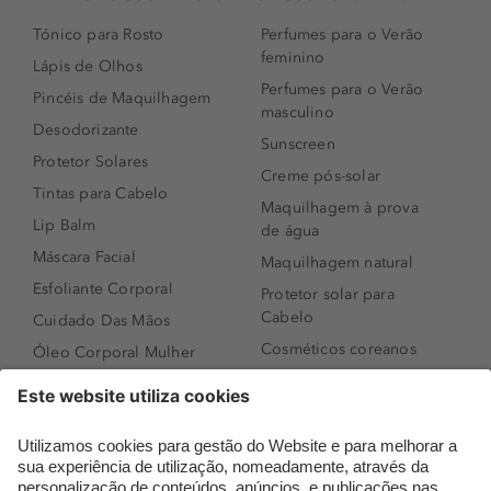
Tónico para Rosto
Perfumes para o Verão
feminino
Lápis de Olhos
Perfumes para o Verão
Pincéis de Maquilhagem
masculino
Desodorizante
Sunscreen
Protetor Solares
Creme pós-solar
Tintas para Cabelo
Maquilhagem à prova
Lip Balm
de água
Máscara Facial
Maquilhagem natural
Esfoliante Corporal
Protetor solar para
Cabelo
Cuidado Das Mãos
Cosméticos coreanos
Óleo Corporal Mulher
Que formato de rosto
Bronzer
tenho?
Creme de Dia
Perfumes árabes
Sérum de Rosto
Novidades
Body mist & Spray