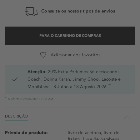
4+ - Cinnamon
Consulte os nossos tipos de envios
5 - Golden
6 - Amber
PARA O CARRINHO DE COMPRAS
7 - Moka
Adicionar aos favoritos
0 - Swan
00+ - Shell
Atenção:
20% Extra Perfumes Seleccionados
Coach, Donna Karan, Jimmy Choo, Lacoste e
1+ - Ecru
*1
Montblanc - 8 Julho a 18 Agosto 2026
*1
A oferta é válida até: 19.08.AM
DESCRIÇÃO
Prémio de produto:
livre de acetona, livre de
ftalato, livre de parabens,