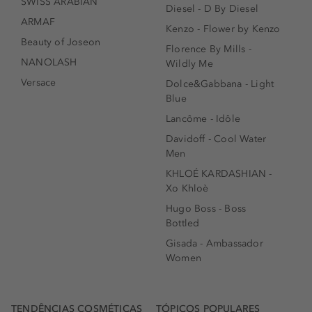
SWISS ARABIAN
Diesel - D By Diesel
ARMAF
Kenzo - Flower by Kenzo
Beauty of Joseon
Florence By Mills -
NANOLASH
Wildly Me
Versace
Dolce&Gabbana - Light
Blue
Lancôme - Idôle
Davidoff - Cool Water
Men
KHLOÉ KARDASHIAN -
Xo Khloè
Hugo Boss - Boss
Bottled
Gisada - Ambassador
Women
TENDÊNCIAS COSMÉTICAS
TÓPICOS POPULARES