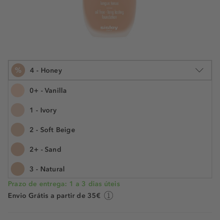
%
4 - Honey
0+ - Vanilla
1 - Ivory
30 ml
2 - Soft Beige
€ 93,00
€ 69,99
N.° do artigo: 302552
€ 233,30 / 100 ml
2+ - Sand
POUPE -25%
3 - Natural
Prazo de entrega: 1 a 3 dias úteis
3+ - Apricot
Envio Grátis a partir de 35€
4 - Honey