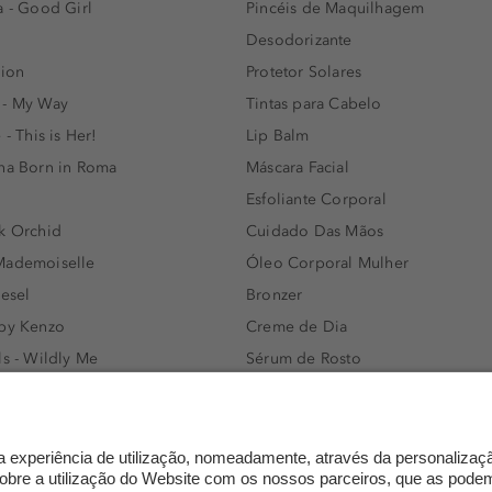
a - Good Girl
Pincéis de Maquilhagem
Desodorizante
lion
Protetor Solares
 - My Way
Tintas para Cabelo
 - This is Her!
Lip Balm
nna Born in Roma
Máscara Facial
Esfoliante Corporal
k Orchid
Cuidado Das Mãos
Mademoiselle
Óleo Corporal Mulher
iesel
Bronzer
 by Kenzo
Creme de Dia
ls - Wildly Me
Sérum de Rosto
- Light Blue
Body mist & Spray corporal
e
Produtos para Cabelo Homem
l Water Men
Espuma de Limpeza Facial
IAN - Xo Khloè
Dermocosmética