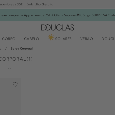
superiores a 35€
Embrulho Gratuito
imeira compra na App acima de 75€ + Oferta Supresa 🎁 Código SURPRESA ✨ at
CORPO
CABELO
SOLARES
VERÃO
DOUGL
o
Spray Corporal
 CORPORAL
(
1
)