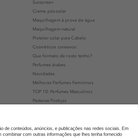
Sunscreen
Creme pós-solar
Maquilhagem à prova de água
Maquilhagem natural
Protetor solar para Cabelo
Cosméticos coreanos
Que formato de rosto tenho?
Perfumes árabes
Novidades
Melhores Perfumes Femininos
TOP 10: Perfumes Masculinos
Pestanas Postiças
Creme Rosto Homem
Creme de Barbear & Depilatórios
Rímel colorido
Embalagens Sustentáveis