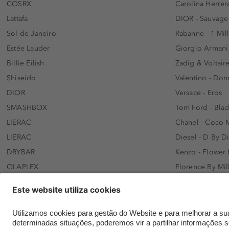
COSRX
Carolina Herrer
Lattafa
DIOR - Sauvage
Sol de Janeiro
Rabanne - 1 Mil
Estée Lauder
Giorgio Armani
Billie Eilish
Zadig & Voltaire
Shiseido
Valentino - Do
DIOR
Versace - Eros
SMASHBOX
Tom Ford - Blac
LIERAC
Chanel - Coco 
LIERAC
Diesel - D By D
DRYBAR
Kenzo - Flower
OLAPLEX
Florence By Mil
AFNAN
Dolce&Gabbana 
SWISS ARABIAN
Lancôme - Idôl
ARMAF
Davidoff - Coo
Beauty of Joseon
KHLOÉ KARDASH