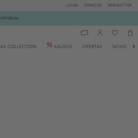
LOJAS
SERVIÇOS
NEWSLETTER
é 07/08/26
AS COLLECTION
SALDOS
OFERTAS
NOVIDADE
