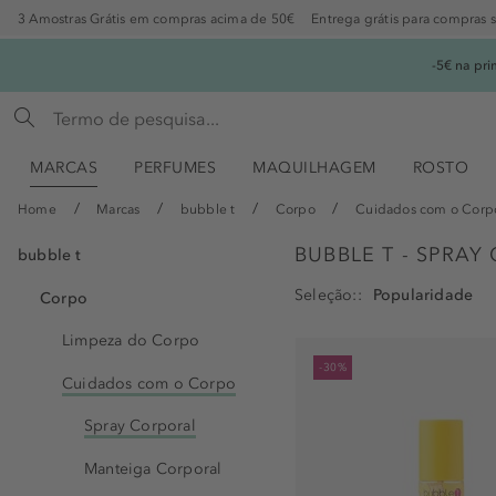
3 Amostras Grátis em compras acima de 50€
Entrega grátis para compras 
-5€ na pr
MARCAS
PERFUMES
MAQUILHAGEM
ROSTO
Home
Marcas
bubble t
Corpo
Cuidados com o Corp
BUBBLE T - SPRAY
bubble t
Seleção:
Corpo
Limpeza do Corpo
-30%
Cuidados com o Corpo
Spray Corporal
Manteiga Corporal