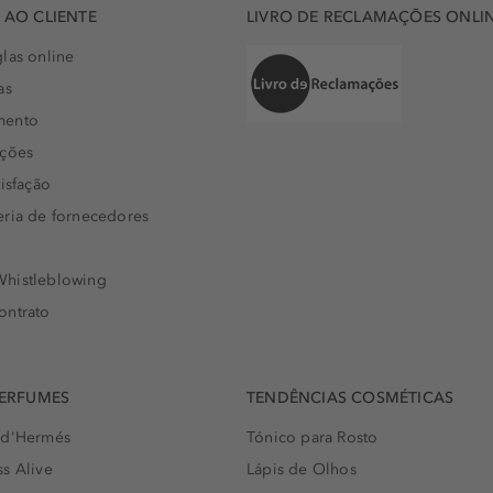
AO CLIENTE
LIVRO DE RECLAMAÇÕES ONLI
las online
as
mento
uções
isfação
eria de fornecedores
histleblowing
ontrato
PERFUMES
TENDÊNCIAS COSMÉTICAS
 d'Hermés
Tónico para Rosto
s Alive
Lápis de Olhos