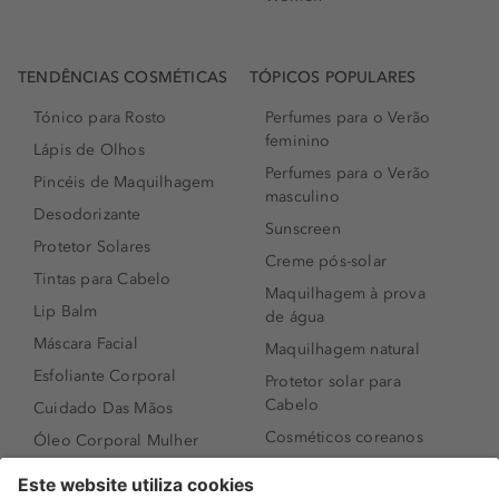
TENDÊNCIAS COSMÉTICAS
TÓPICOS POPULARES
Tónico para Rosto
Perfumes para o Verão
feminino
Lápis de Olhos
Perfumes para o Verão
Pincéis de Maquilhagem
masculino
Desodorizante
Sunscreen
Protetor Solares
Creme pós-solar
Tintas para Cabelo
Maquilhagem à prova
Lip Balm
de água
Máscara Facial
Maquilhagem natural
Esfoliante Corporal
Protetor solar para
Cabelo
Cuidado Das Mãos
Cosméticos coreanos
Óleo Corporal Mulher
Que formato de rosto
Bronzer
tenho?