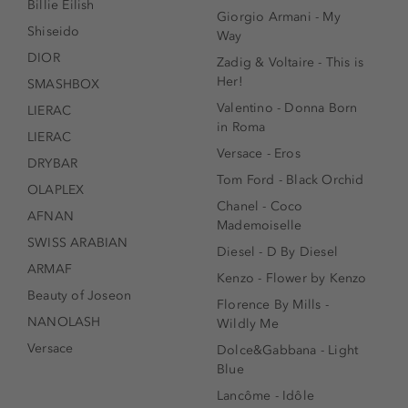
Billie Eilish
Giorgio Armani - My
Shiseido
Way
DIOR
Zadig & Voltaire - This is
Her!
SMASHBOX
Valentino - Donna Born
LIERAC
in Roma
LIERAC
Versace - Eros
DRYBAR
Tom Ford - Black Orchid
OLAPLEX
Chanel - Coco
AFNAN
Mademoiselle
SWISS ARABIAN
Diesel - D By Diesel
ARMAF
Kenzo - Flower by Kenzo
Beauty of Joseon
Florence By Mills -
NANOLASH
Wildly Me
Versace
Dolce&Gabbana - Light
Blue
Lancôme - Idôle