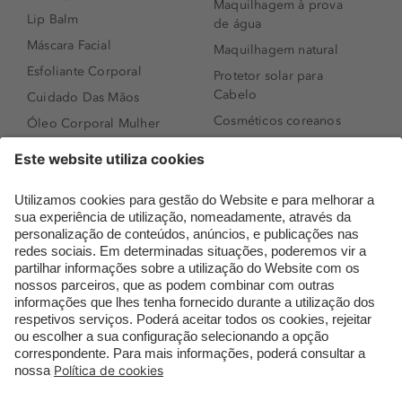
Maquilhagem à prova
Lip Balm
de água
Máscara Facial
Maquilhagem natural
Esfoliante Corporal
Protetor solar para
Cabelo
Cuidado Das Mãos
Cosméticos coreanos
Óleo Corporal Mulher
Que formato de rosto
Bronzer
tenho?
Creme de Dia
Perfumes árabes
Sérum de Rosto
Novidades
Body mist & Spray
Melhores Perfumes
corporal
Femininos
Produtos para Cabelo
TOP 10: Perfumes
Homem
Masculinos
Espuma de Limpeza
Pestanas Postiças
Facial
Creme Rosto Homem
Dermocosmética
Creme de Barbear &
Limpeza de Rosto