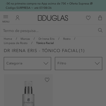
-5€ na primeira compra na App acima de 75€ + Oferta Supresa 🎁
Código SURPRESA ✨ até 07/08/26
MENU
Home
Marcas
Dr Irena Eris
Rosto
Limpeza de Rosto
Tónico Facial
DR IRENA ERIS - TÓNICO FACIAL
(
1
)
Categoria
Filtro