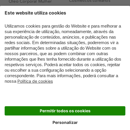
Cosméticos coreanos
Óleo Corporal Mulher
Que formato de rosto
Bronzer
tenho?
Creme de Dia
Perfumes árabes
Sérum de Rosto
Novidades
Body mist & Spray
Melhores Perfumes
corporal
Femininos
Produtos para Cabelo
TOP 10: Perfumes
Homem
Masculinos
Espuma de Limpeza
Pestanas Postiças
Facial
Creme Rosto Homem
Dermocosmética
Creme de Barbear &
Limpeza de Rosto
Depilatórios
Óleos para Cabelo e
Rímel colorido
Séruns
Embalagens Sustentáveis
Luxo Mais Sustentável
Cartão Douglas