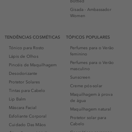
Bottled
Gisada - Ambassador
Women
TENDÊNCIAS COSMÉTICAS
TÓPICOS POPULARES
Tónico para Rosto
Perfumes para o Verão
feminino
Lápis de Olhos
Perfumes para o Verão
Pincéis de Maquilhagem
masculino
Desodorizante
Sunscreen
Protetor Solares
Creme pós-solar
Tintas para Cabelo
Maquilhagem à prova
Lip Balm
de água
Máscara Facial
Maquilhagem natural
Esfoliante Corporal
Protetor solar para
Cabelo
Cuidado Das Mãos