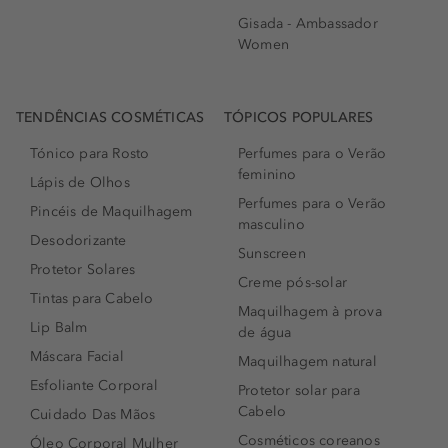
Gisada - Ambassador
Women
TENDÊNCIAS COSMÉTICAS
TÓPICOS POPULARES
Tónico para Rosto
Perfumes para o Verão
feminino
Lápis de Olhos
Perfumes para o Verão
Pincéis de Maquilhagem
masculino
Desodorizante
Sunscreen
Protetor Solares
Creme pós-solar
Tintas para Cabelo
Maquilhagem à prova
Lip Balm
de água
Máscara Facial
Maquilhagem natural
Esfoliante Corporal
Protetor solar para
Cabelo
Cuidado Das Mãos
Cosméticos coreanos
Óleo Corporal Mulher