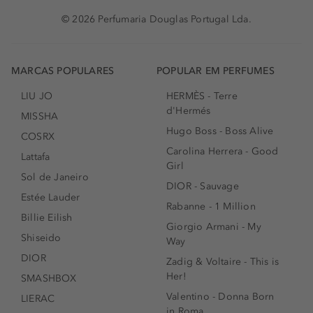
© 2026 Perfumaria Douglas Portugal Lda.
MARCAS POPULARES
POPULAR EM PERFUMES
LIU JO
HERMÈS - Terre
d'Hermés
MISSHA
Hugo Boss - Boss Alive
COSRX
Carolina Herrera - Good
Lattafa
Girl
Sol de Janeiro
DIOR - Sauvage
Estée Lauder
Rabanne - 1 Million
Billie Eilish
Giorgio Armani - My
Shiseido
Way
DIOR
Zadig & Voltaire - This is
Her!
SMASHBOX
Valentino - Donna Born
LIERAC
in Roma