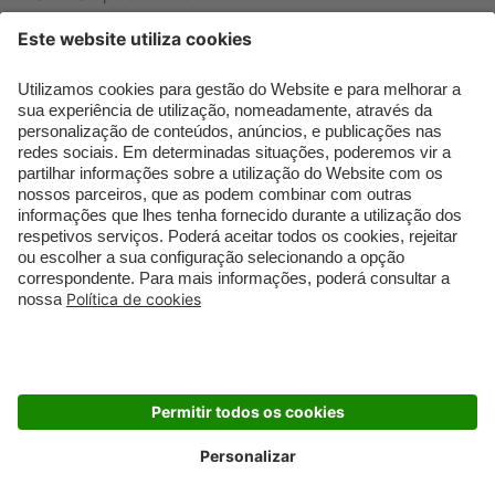
Que formato de rosto
Bronzer
tenho?
Creme de Dia
Perfumes árabes
Sérum de Rosto
Novidades
Body mist & Spray
Melhores Perfumes
corporal
Femininos
Produtos para Cabelo
TOP 10: Perfumes
Homem
Masculinos
Espuma de Limpeza
Pestanas Postiças
Facial
Creme Rosto Homem
Dermocosmética
Creme de Barbear &
Limpeza de Rosto
Depilatórios
Óleos para Cabelo e
Rímel colorido
Séruns
Embalagens Sustentáveis
Luxo Mais Sustentável
Cartão Douglas