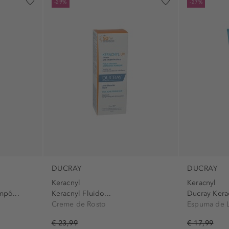
-29%
-27%
DUCRAY
DUCRAY
Keracnyl
Keracnyl
mpô...
Keracnyl Fluido...
Ducray Kera
Creme de Rosto
Espuma de 
€ 23,99
€ 17,99