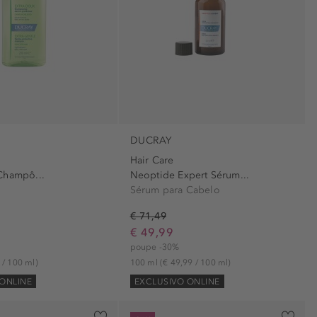
DUCRAY
Hair Care
Champô...
Neoptide Expert Sérum...
Sérum para Cabelo
€ 71,49
€ 49,99
poupe -30%
 / 100 ml)
100 ml
(€ 49,99 / 100 ml)
ONLINE
EXCLUSIVO ONLINE