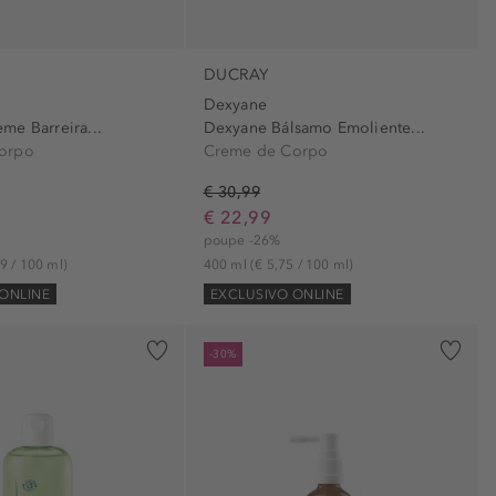
DUCRAY
Dexyane
me Barreira...
Dexyane Bálsamo Emoliente...
orpo
Creme de Corpo
€ 30,99
€ 22,99
poupe -26%
9 / 100 ml)
400 ml
(€ 5,75 / 100 ml)
ONLINE
EXCLUSIVO ONLINE
-30%