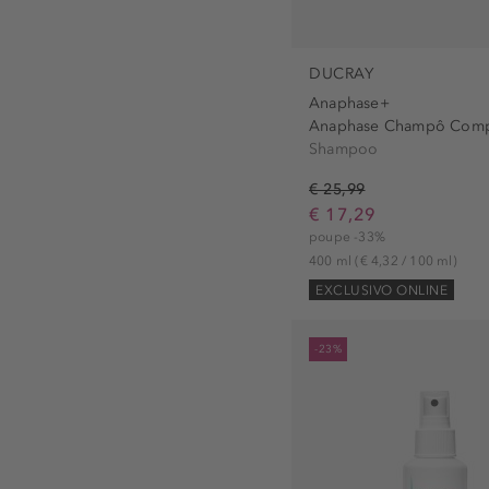
Leite de Limpeza (1)
limpeza (6)
Produtos Anticaspa (1)
matificante (1)
DUCRAY
Produtos para Acne (1)
nutritivo (2)
Anaphase+
Produtos para Pele Sensív
protege (1)
Spray Corporal (1)
Shampoo
refulador (1)
Sérum (1)
€ 25,99
suave para a pele (1)
Sérum para Cabelo (1)
€ 17,29
tonificar (1)
poupe -33%
400 ml
(€ 4,32 / 100 ml)
Tónico Capilar (1)
EXCLUSIVO ONLINE
-23%