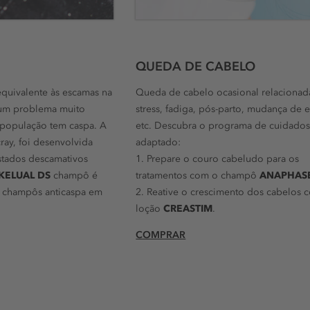
QUEDA DE CABELO
equivalente às escamas na
Queda de cabelo ocasional relaciona
É um problema muito
stress, fadiga, pós-parto, mudança de e
população tem caspa. A
etc. Descubra o programa de cuidado
ay, foi desenvolvida
adaptado:
stados descamativos
1. Prepare o couro cabeludo para os
KELUAL DS
champô é
tratamentos com o champô
ANAPHAS
 champôs anticaspa em
2. Reative o crescimento dos cabelos 
loção
CREASTIM
.
COMPRAR