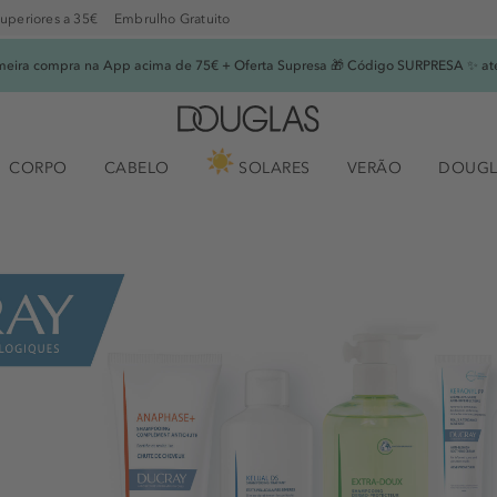
superiores a 35€
Embrulho Gratuito
imeira compra na App acima de 75€ + Oferta Supresa 🎁 Código SURPRESA ✨ at
CORPO
CABELO
SOLARES
VERÃO
DOUGL