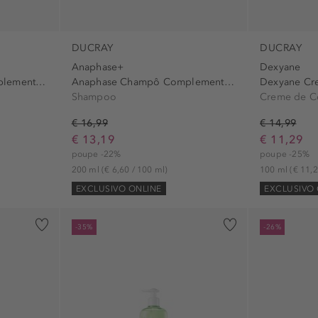
DUCRAY
DUCRAY
Anaphase+
Dexyane
el (1)
Anaphase Champô Complemento...
Anaphase Champô Complemento...
Dexyane Cre
Shampoo
Creme de C
€ 16,99
€ 14,99
€ 13,19
€ 11,29
poupe -22%
poupe -25%
Tratamentos para Couro Cabeludo (1)
200 ml
(€ 6,60 / 100 ml)
100 ml
(€ 11,2
EXCLUSIVO ONLINE
EXCLUSIVO 
-35%
-26%