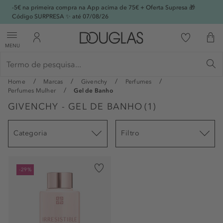
-5€ na primeira compra na App acima de 75€ + Oferta Supresa 🎁
Código SURPRESA ✨ até 07/08/26
MENU
Home
Marcas
Givenchy
Perfumes
Perfumes Mulher
Gel de Banho
GIVENCHY - GEL DE BANHO
(
1
)
Categoria
Filtro
-29%