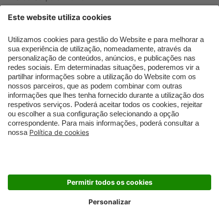
Que formato de rosto
Bronzer
tenho?
Creme de Dia
Perfumes árabes
Sérum de Rosto
Novidades
Body mist & Spray
Melhores Perfumes
corporal
Femininos
Produtos para Cabelo
TOP 10: Perfumes
Homem
Masculinos
Espuma de Limpeza
Pestanas Postiças
Facial
Creme Rosto Homem
Dermocosmética
Creme de Barbear &
Limpeza de Rosto
Depilatórios
Óleos para Cabelo e
Rímel colorido
Séruns
Embalagens Sustentáveis
Luxo Mais Sustentável
Cartão Douglas