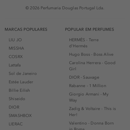
© 2026 Perfumaria Douglas Portugal Lda.
MARCAS POPULARES
POPULAR EM PERFUMES
LIU JO
HERMÈS - Terre
d'Hermés
MISSHA
Hugo Boss - Boss Alive
COSRX
Carolina Herrera - Good
Lattafa
Girl
Sol de Janeiro
DIOR - Sauvage
Estée Lauder
Rabanne - 1 Million
Billie Eilish
Giorgio Armani - My
Shiseido
Way
DIOR
Zadig & Voltaire - This is
Her!
SMASHBOX
Valentino - Donna Born
LIERAC
in Roma