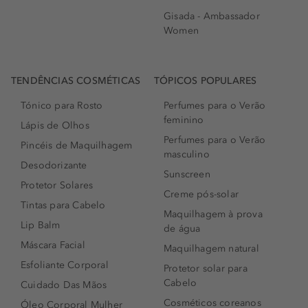
Gisada - Ambassador
Women
TENDÊNCIAS COSMÉTICAS
TÓPICOS POPULARES
Tónico para Rosto
Perfumes para o Verão
feminino
Lápis de Olhos
Perfumes para o Verão
Pincéis de Maquilhagem
masculino
Desodorizante
Sunscreen
Protetor Solares
Creme pós-solar
Tintas para Cabelo
Maquilhagem à prova
Lip Balm
de água
Máscara Facial
Maquilhagem natural
Esfoliante Corporal
Protetor solar para
Cabelo
Cuidado Das Mãos
Cosméticos coreanos
Óleo Corporal Mulher