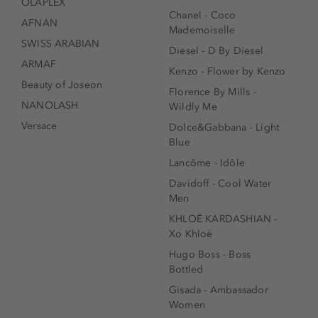
OLAPLEX
Chanel - Coco
AFNAN
Mademoiselle
SWISS ARABIAN
Diesel - D By Diesel
ARMAF
Kenzo - Flower by Kenzo
Beauty of Joseon
Florence By Mills -
NANOLASH
Wildly Me
Versace
Dolce&Gabbana - Light
Blue
Lancôme - Idôle
Davidoff - Cool Water
Men
KHLOÉ KARDASHIAN -
Xo Khloè
Hugo Boss - Boss
Bottled
Gisada - Ambassador
Women