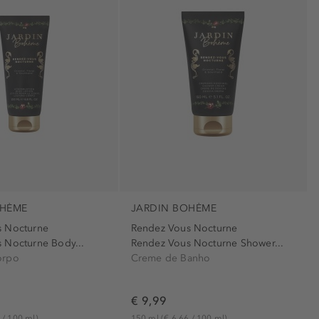
)
(10)
1)
OHÈME
JARDIN BOHÈME
s Nocturne
Rendez Vous Nocturne
 Nocturne Body...
Rendez Vous Nocturne Shower...
orpo
Creme de Banho
€ 9,99
 / 100 ml)
150 ml
(€ 6,66 / 100 ml)