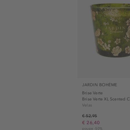
livre de parabens (1)
Eau de Parfum - Set (3)
livre de parafina (1)
Spray Corporal (3)
livre de silicone (1)
Parfum (2)
livre de sulfato (1)
Set (2)
sem amoníaco (1)
Banho (1)
sem comedógenos (1)
Creme de Mãos (1)
sem conservantes (1)
Sabonete (1)
sem corantes (1)
Velas (1)
sem óleo de palma (1)
Óleo para o Corpo (1)
vegan (1)
JARDIN BOHÈME
Brise Verte
Brise Verte XL Scented 
Velas
€ 52,95
€ 26,40
poupe -50%