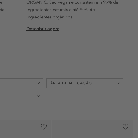
e,
ORGANIC. São vegan e consistem em 99% de
cia
ingredientes naturais e até 90% de
ingredientes orgânicos.
Descobrir agora
ÁREA DE APLICAÇÃO
cabelo (1)
)
corpo (43)
)
mãos (2)
pescoço (13)