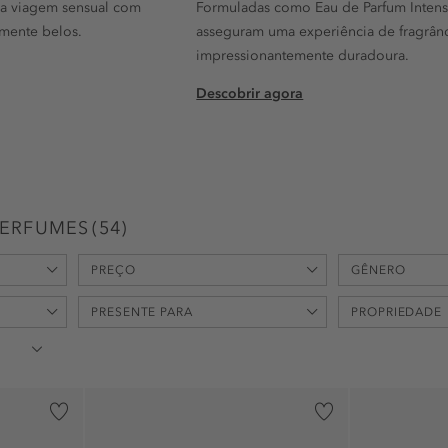
ma viagem sensual com
Formuladas como Eau de Parfum Intens
mente belos.
asseguram uma experiência de fragrân
impressionantemente duradoura.
Descobrir agora
PERFUMES
(
54
)
PREÇO
GÊNERO
min
max
PRESENTE PARA
PROPRIEDADE
-
€
€
unisexo (40)
feminino (16
Aniversário (8)
aromático (12
Dia da Mãe (7)
calmante (1)