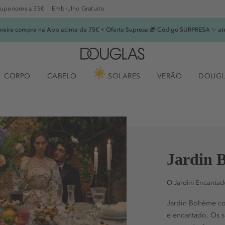
superiores a 35€
Embrulho Gratuito
imeira compra na App acima de 75€ + Oferta Supresa 🎁 Código SURPRESA ✨ at
CORPO
CABELO
SOLARES
VERÃO
DOUGL
Jardin 
O Jardim Encantad
Jardin Bohème con
e encantado. Os s