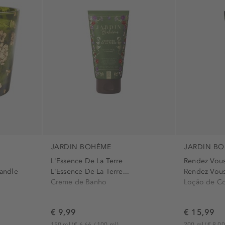
Dia dos Namorados (2)
glossy (1)
Natal (3)
hidratante (4
Obrigado (3)
incorreta (1)
Páscoa (5)
limpeza (5)
São Nicolau (2)
manutenção 
nutritivo (3)
refrescante (
sedoso (4)
JARDIN BOHÈME
JARDIN B
L'Essence De La Terre
Rendez Vou
Candle
L'Essence De La Terre...
Rendez Vous
Creme de Banho
Loção de C
€ 9,99
€ 15,99
150 ml
(€ 6,66 / 100 ml)
200 ml
(€ 8,00