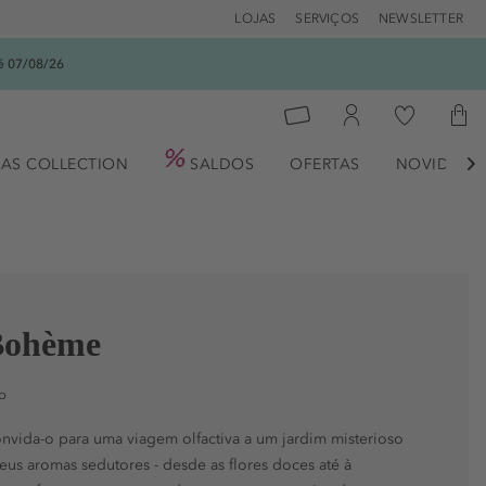
LOJAS
SERVIÇOS
NEWSLETTER
é 07/08/26
AS COLLECTION
SALDOS
OFERTAS
NOVIDADE

Bohème
o
vida-o para uma viagem olfactiva a um jardim misterioso
eus aromas sedutores - desde as flores doces até à