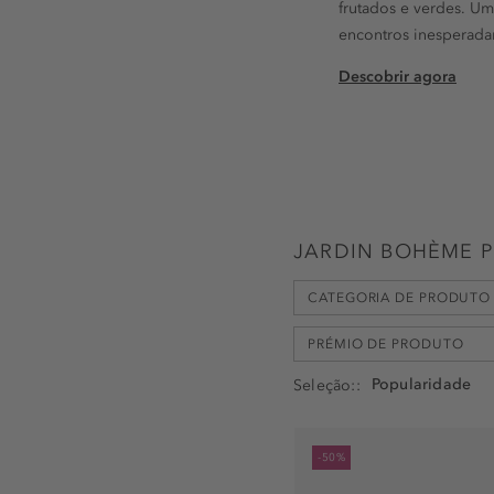
frutados e verdes. U
encontros inesperada
Descobrir agora
JARDIN BOHÈME 
CATEGORIA DE PRODUTO
PRÉMIO DE PRODUTO
Seleção:
Eau de Parfum (EdP) (23)
Loção de Corpo (8)
livre de acetona (1)
-50%
Creme de Banho (4)
livre de ftalato (1)
Gel de Banho (4)