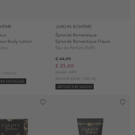
OHÈME
JARDIN BOHÈME
eux
Épisode Romantique
eux Body Lotion
Episode Romantique Fleurs...
orpo
Eau de Parfum (EdP)
€ 44,99
€ 25,00
poupe -44%
 / 100 ml)
50 ml
(€ 50,00 / 100 ml)
 NA DOUGLAS
ARTIGO EM SALDO