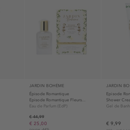
incorreta (1)
limpeza (2)
manutenção (3)
sedoso (1)
JARDIN BOHÈME
JARDIN B
Épisode Romantique
Episode Ro
Episode Romantique Fleurs...
Shower Cre
Eau de Parfum (EdP)
Gel de Ban
€ 44,99
€ 25,00
€ 9,99
poupe -44%