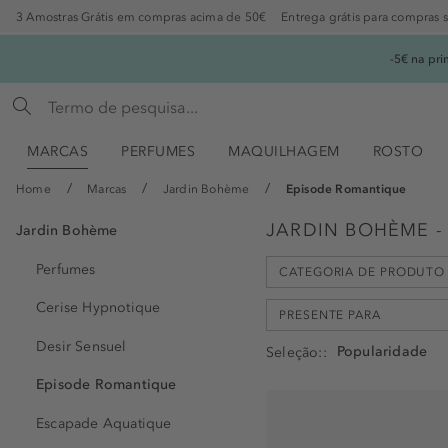
3 Amostras Grátis em compras acima de 50€
Entrega grátis para compras 
-5€ na pr
MARCAS
PERFUMES
MAQUILHAGEM
ROSTO
Home
Marcas
Jardin Bohème
Episode Romantique
JARDIN BOHÈME -
Jardin Bohème
Perfumes
CATEGORIA DE PRODUTO
Cerise Hypnotique
PRESENTE PARA
Desir Sensuel
Seleção:
Eau de Parfum (EdP) (3)
Episode Romantique
Banho (1)
Dia dos Namorados (1)
Creme de Mãos (1)
Escapade Aquatique
Natal (1)