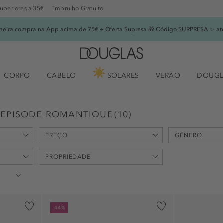
superiores a 35€
Embrulho Gratuito
imeira compra na App acima de 75€ + Oferta Supresa 🎁 Código SURPRESA ✨ at
CORPO
CABELO
SOLARES
VERÃO
DOUGL
 EPISODE ROMANTIQUE
(
10
)
PREÇO
GÊNERO
min
max
PROPRIEDADE
-
€
€
unisexo (7)
feminino (4)
aromático (4)
-44%
hidratante (1)