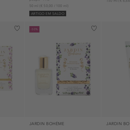
150 ml
(€ 6,66
50 ml
(€ 50,00 / 100 ml)
ARTIGO EM SALDO
-50%
JARDIN BOHÈME
JARDIN B