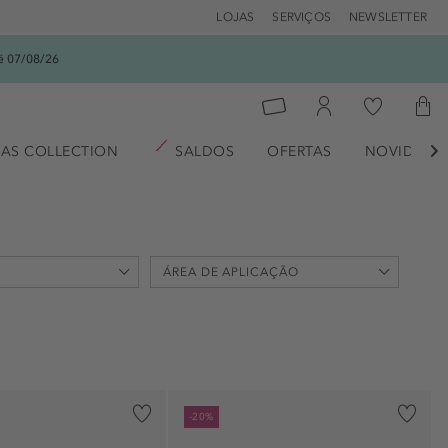
LOJAS
SERVIÇOS
NEWSLETTER
é 07/08/26
AS COLLECTION
SALDOS
OFERTAS
NOVIDADE

ÁREA DE APLICAÇÃO
cabelo (1)
corpo (7)
-20%
mãos (2)