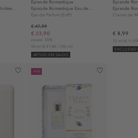
Episode Romantique
Episode Ro
hidee...
Episode Romantique Eau de...
Episode Ro
Eau de Parfum (EdP)
Creme de M
€ 47,99
€ 23,90
€ 8,99
poupe -50%
75 ml
(€ 11,99
50 ml
(€ 47,80 / 100 ml)
EXCLUSIVO
ARTIGO EM SALDO
-40%