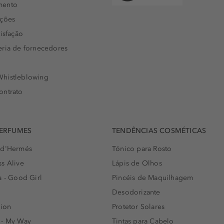
mento
uções
isfação
eria de fornecedores
histleblowing
ontrato
PERFUMES
TENDÊNCIAS COSMÉTICAS
 d'Hermés
Tónico para Rosto
s Alive
Lápis de Olhos
a - Good Girl
Pincéis de Maquilhagem
Desodorizante
lion
Protetor Solares
 - My Way
Tintas para Cabelo