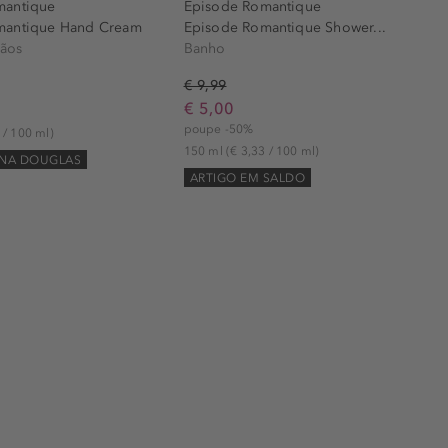
mantique
Episode Romantique
mantique Hand Cream
Episode Romantique Shower...
ãos
Banho
€ 9,99
€ 5,00
poupe -50%
 / 100 ml)
150 ml
(€ 3,33 / 100 ml)
 NA DOUGLAS
ARTIGO EM SALDO