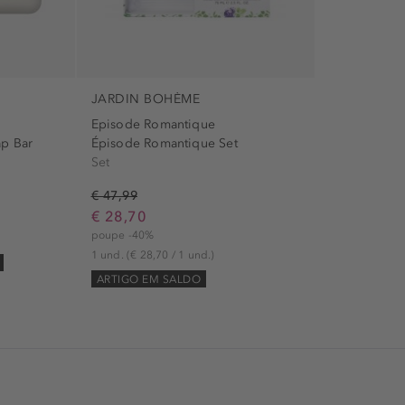
JARDIN BOHÈME
Episode Romantique
p Bar
Épisode Romantique Set
Set
€ 47,99
€ 28,70
poupe -40%
1 und.
(€ 28,70 / 1 und.)
ARTIGO EM SALDO