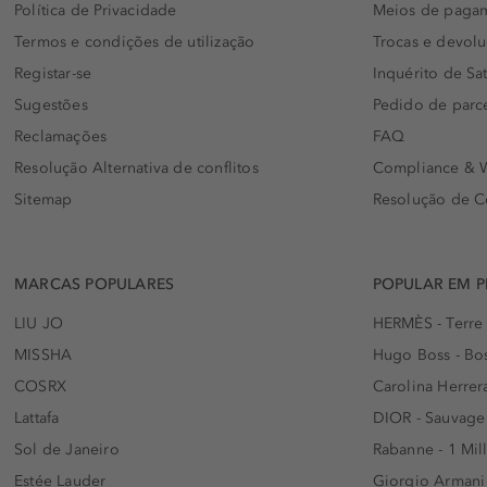
Política de Privacidade
Meios de paga
Termos e condições de utilização
Trocas e devol
Registar-se
Inquérito de Sat
Sugestões
Pedido de parc
Reclamações
FAQ
Resolução Alternativa de conflitos
Compliance & W
Sitemap
Resolução de C
MARCAS POPULARES
POPULAR EM 
LIU JO
HERMÈS - Terre
MISSHA
Hugo Boss - Bos
COSRX
Carolina Herrer
Lattafa
DIOR - Sauvage
Sol de Janeiro
Rabanne - 1 Mil
Estée Lauder
Giorgio Armani