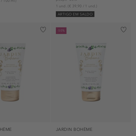
 / 100 ml)
1 und.
(€ 39,90 / 1 und.)
ARTIGO EM SALDO
-50%
OHÈME
JARDIN BOHÈME