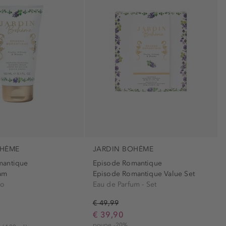
pescoço (4)
OHÈME
JARDIN BOHÈME
mantique
Episode Romantique
am
Episode Romantique Value Set
ho
Eau de Parfum - Set
€ 49,99
€ 39,90
poupe -20%