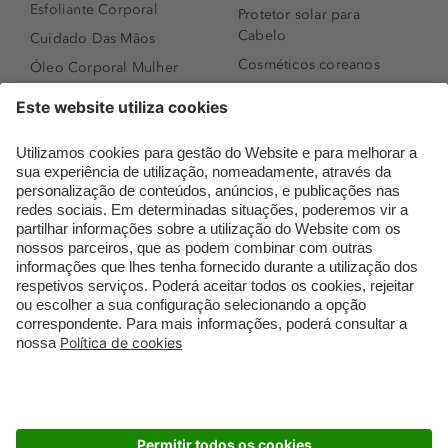
Esfoliante Corporal
Protetor solar para
Cabelo
Cuidado Das Mãos
Cosméticos coreanos
Óleo Corporal Mulher
Que formato de rosto
Bronzer
tenho?
Creme de Dia
Perfumes árabes
Sérum de Rosto
Novidades
Body mist & Spray
Melhores Perfumes
corporal
Femininos
Produtos para Cabelo
TOP 10: Perfumes
Homem
Masculinos
Espuma de Limpeza
Pestanas Postiças
Facial
Creme Rosto Homem
Dermocosmética
Creme de Barbear &
Limpeza de Rosto
Depilatórios
Óleos para Cabelo e
Rímel colorido
Séruns
Embalagens Sustentáveis