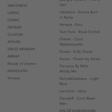
Her!
SMASHBOX
Valentino - Donna Born
LIERAC
in Roma
LIERAC
Versace - Eros
DRYBAR
Tom Ford - Black Orchid
OLAPLEX
Chanel - Coco
AFNAN
Mademoiselle
SWISS ARABIAN
Diesel - D By Diesel
ARMAF
Kenzo - Flower by Kenzo
Beauty of Joseon
Florence By Mills -
NANOLASH
Wildly Me
Versace
Dolce&Gabbana - Light
Blue
Lancôme - Idôle
Davidoff - Cool Water
Men
KHLOÉ KARDASHIAN -