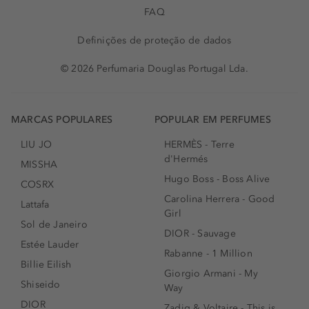
FAQ
Definições de proteção de dados
© 2026 Perfumaria Douglas Portugal Lda.
MARCAS POPULARES
POPULAR EM PERFUMES
LIU JO
HERMÈS - Terre
d'Hermés
MISSHA
Hugo Boss - Boss Alive
COSRX
Carolina Herrera - Good
Lattafa
Girl
Sol de Janeiro
DIOR - Sauvage
Estée Lauder
Rabanne - 1 Million
Billie Eilish
Giorgio Armani - My
Shiseido
Way
DIOR
Zadig & Voltaire - This is