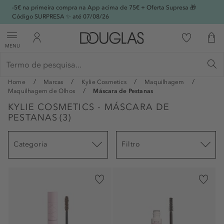
-5€ na primeira compra na App acima de 75€ + Oferta Supresa 🎁
Código SURPRESA ✨ até 07/08/26
MENU
Home
Marcas
Kylie Cosmetics
Maquilhagem
Maquilhagem de Olhos
Máscara de Pestanas
KYLIE COSMETICS - MÁSCARA DE
PESTANAS
(
3
)
Categoria
Filtro