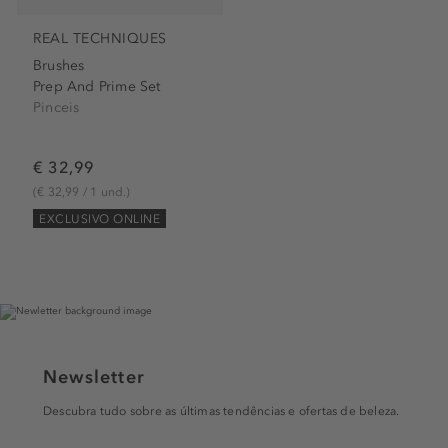
REAL TECHNIQUES
Brushes
Prep And Prime Set
Pinceis
€ 32,99
(€ 32,99 / 1 und.)
EXCLUSIVO ONLINE
Newsletter
Descubra tudo sobre as últimas tendências e ofertas de beleza.