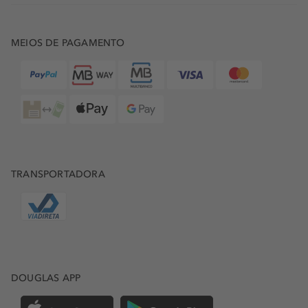
MEIOS DE PAGAMENTO
TRANSPORTADORA
DOUGLAS APP