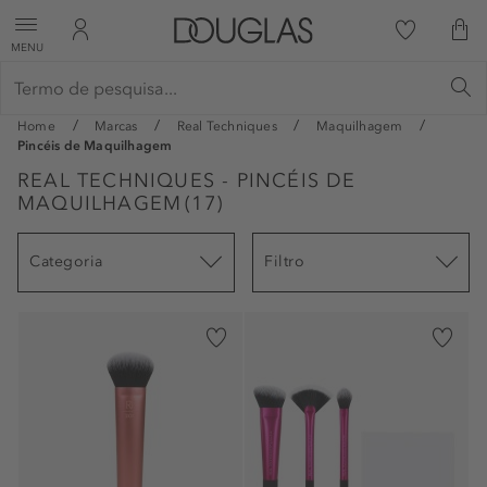
MENU
Home
Marcas
Real Techniques
Maquilhagem
Pincéis de Maquilhagem
REAL TECHNIQUES - PINCÉIS DE
MAQUILHAGEM
(
17
)
Categoria
Filtro