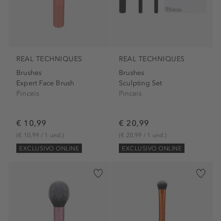
REAL TECHNIQUES
REAL TECHNIQUES
Brushes
Brushes
Expert Face Brush
Sculpting Set
Pinceis
Pinceis
€ 10,99
€ 20,99
(€ 10,99 / 1 und.)
(€ 20,99 / 1 und.)
EXCLUSIVO ONLINE
EXCLUSIVO ONLINE