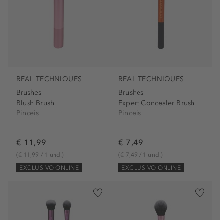
REAL TECHNIQUES
REAL TECHNIQUES
Brushes
Brushes
Blush Brush
Expert Concealer Brush
Pinceis
Pinceis
€ 11,99
€ 7,49
(€ 11,99 / 1 und.)
(€ 7,49 / 1 und.)
EXCLUSIVO ONLINE
EXCLUSIVO ONLINE