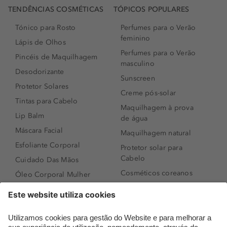
TENDÊNCIAS COSMÉTICAS
TÓPICOS POPULARES
Tónico para Rosto
Perfumes para o Verão
feminino
Lápis de Olhos
Perfumes para o Verão
Pincéis de Maquilhagem
masculino
Desodorizante
Sunscreen
Protetor Solares
Creme pós-solar
Tintas para Cabelo
Maquilhagem à prova
Lip Balm
de água
Máscara Facial
Maquilhagem natural
Esfoliante Corporal
Protetor solar para
Cabelo
Cuidado Das Mãos
Cosméticos coreanos
Óleo Corporal Mulher
Que formato de rosto
Bronzer
tenho?
Creme de Dia
Perfumes árabes
Sérum de Rosto