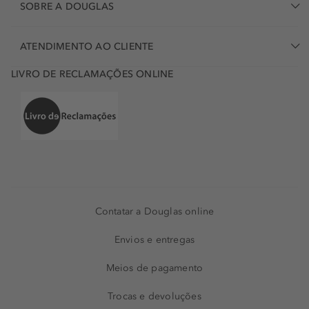
Shu Uemura em Portugal
através da sua loja Douglas,
SOBRE A DOUGLAS
com uma vasta gama de artigos para manter a saúde e o
estilo das suas mechas. Dê ao seu cabelo um momento
ATENDIMENTO AO CLIENTE
digno de spa com estes shampoos e tratamentos de luxo
no conforto diário da sua casa.
LIVRO DE RECLAMAÇÕES ONLINE
Contatar a Douglas online
Envios e entregas
Meios de pagamento
Trocas e devoluções