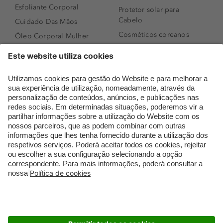
Esfoliante Corporal
Protetor solar para
Cabelo
Cuidado Das Mãos
Cosméticos coreanos
Óleo Corporal Mulher
Que formato de rosto
Bronzer
tenho?
Creme de Dia
Perfumes árabes
Sérum de Rosto
Novidades
Body mist & Spray
Melhores Perfumes
corporal
Femininos
Produtos para Cabelo
TOP 10: Perfumes
Homem
Masculinos
Espuma de Limpeza
Pestanas Postiças
Facial
Creme Rosto Homem
Dermocosmética
Creme de Barbear &
Limpeza de Rosto
Depilatórios
Óleos para Cabelo e
Rímel colorido
Séruns
Embalagens Sustentáveis