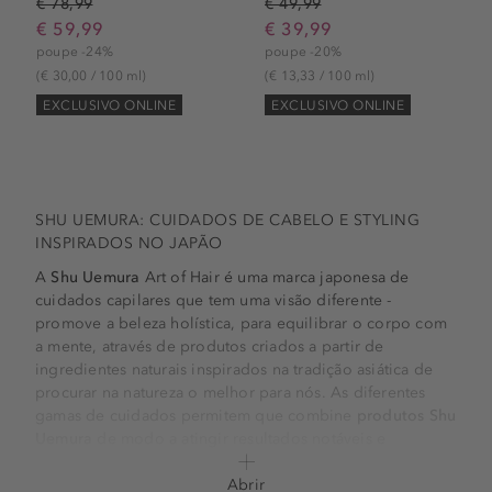
€ 78,99
€ 49,99
€ 59,99
€ 39,99
poupe -24%
poupe -20%
(€ 30,00 / 100 ml)
(€ 13,33 / 100 ml)
EXCLUSIVO ONLINE
EXCLUSIVO ONLINE
SHU UEMURA: CUIDADOS DE CABELO E STYLING
INSPIRADOS NO JAPÃO
A
Shu Uemura
Art of Hair é uma marca japonesa de
cuidados capilares que tem uma visão diferente -
promove a beleza holística, para equilibrar o corpo com
a mente, através de produtos criados a partir de
ingredientes naturais inspirados na tradição asiática de
procurar na natureza o melhor para nós. As diferentes
gamas de cuidados permitem que combine
produtos Shu
Uemura
de modo a atingir resultados notáveis e
responder às necessidades únicas do seu cabelo.
Abrir