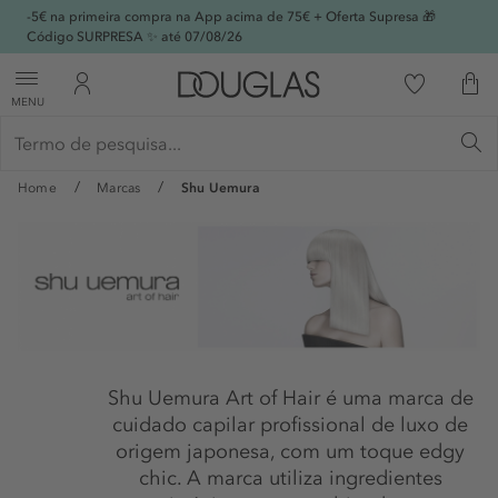
-5€ na primeira compra na App acima de 75€ + Oferta Supresa 🎁
Código SURPRESA ✨ até 07/08/26
MENU
Home
Marcas
Shu Uemura
Shu Uemura Art of Hair é uma marca de
cuidado capilar profissional de luxo de
origem japonesa, com um toque edgy
chic. A marca utiliza ingredientes