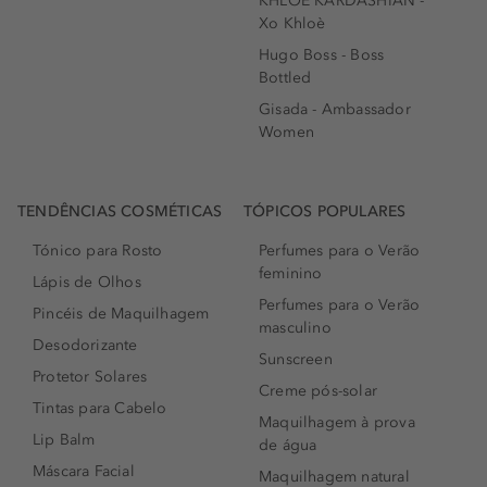
KHLOÉ KARDASHIAN -
Xo Khloè
Hugo Boss - Boss
Bottled
Gisada - Ambassador
Women
TENDÊNCIAS COSMÉTICAS
TÓPICOS POPULARES
Tónico para Rosto
Perfumes para o Verão
feminino
Lápis de Olhos
Perfumes para o Verão
Pincéis de Maquilhagem
masculino
Desodorizante
Sunscreen
Protetor Solares
Creme pós-solar
Tintas para Cabelo
Maquilhagem à prova
Lip Balm
de água
Máscara Facial
Maquilhagem natural