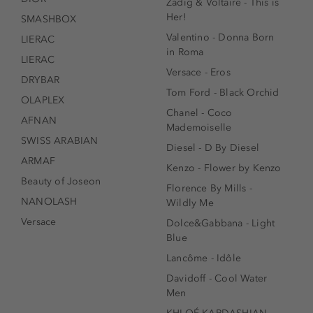
Zadig & Voltaire - This is
Her!
SMASHBOX
Valentino - Donna Born
LIERAC
in Roma
LIERAC
Versace - Eros
DRYBAR
Tom Ford - Black Orchid
OLAPLEX
Chanel - Coco
AFNAN
Mademoiselle
SWISS ARABIAN
Diesel - D By Diesel
ARMAF
Kenzo - Flower by Kenzo
Beauty of Joseon
Florence By Mills -
NANOLASH
Wildly Me
Versace
Dolce&Gabbana - Light
Blue
Lancôme - Idôle
Davidoff - Cool Water
Men