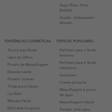
Hugo Boss - Boss
Bottled
Gisada - Ambassador
Women
TENDÊNCIAS COSMÉTICAS
TÓPICOS POPULARES
Tónico para Rosto
Perfumes para o Verão
feminino
Lápis de Olhos
Perfumes para o Verão
Pincéis de Maquilhagem
masculino
Desodorizante
Sunscreen
Protetor Solares
Creme pós-solar
Tintas para Cabelo
Maquilhagem à prova
Lip Balm
de água
Máscara Facial
Maquilhagem natural
Esfoliante Corporal
Protetor solar para