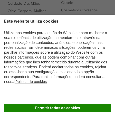
Cabelo
Cuidado Das Mãos
Cosméticos coreanos
Óleo Corporal Mulher
Que formato de rosto
Bronzer
tenho?
Creme de Dia
Perfumes árabes
Sérum de Rosto
Novidades
Body mist & Spray
Melhores Perfumes
corporal
Femininos
Produtos para Cabelo
TOP 10: Perfumes
Homem
Masculinos
Espuma de Limpeza
Pestanas Postiças
Facial
Creme Rosto Homem
Dermocosmética
Creme de Barbear &
Limpeza de Rosto
Depilatórios
Óleos para Cabelo e
Rímel colorido
Séruns
Embalagens Sustentáveis
Luxo Mais Sustentável