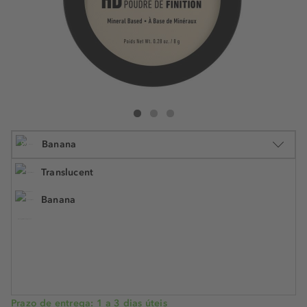
NYX Professional Makeup Finishing Powder
Finishing Powder
Finishing Powder
%
Banana
Translucent
Banana
8 g
€ 10,99
€ 8,79
N.° do artigo: 896650
€ 1,10 / 1 g
POUPE -20%
Prazo de entrega: 1 a 3 dias úteis