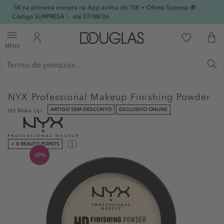
-5€ na primeira compra na App acima de 75€ + Oferta Supresa 🎁
Código SURPRESA ✨ até 07/08/26
MENU
NYX Professional Makeup
Finishing Powder
ARTIGO SEM DESCONTO
EXCLUSIVO ONLINE
Hd Make Up
+ 8 BEAUTY POINTS
-20%