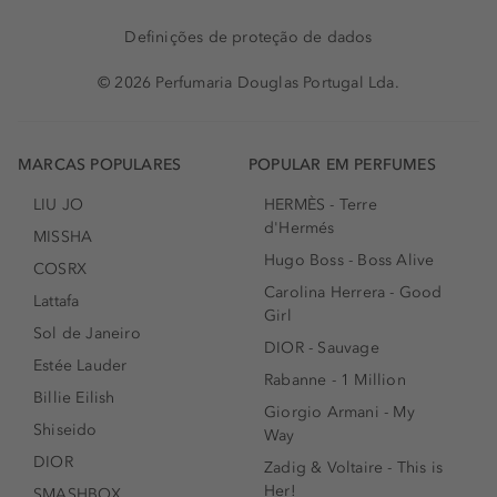
Definições de proteção de dados
© 2026 Perfumaria Douglas Portugal Lda.
MARCAS POPULARES
POPULAR EM PERFUMES
LIU JO
HERMÈS - Terre
d'Hermés
MISSHA
Hugo Boss - Boss Alive
COSRX
Carolina Herrera - Good
Lattafa
Girl
Sol de Janeiro
DIOR - Sauvage
Estée Lauder
Rabanne - 1 Million
Billie Eilish
Giorgio Armani - My
Shiseido
Way
DIOR
Zadig & Voltaire - This is
Her!
SMASHBOX