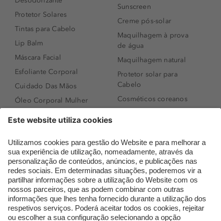
Desodorizante
Sunscreen
Protetor Solares
Creme pós-solar
Tintas para Cabelo
Maquilhagem à prova
Lip Balm
de água
Máscara Facial
Maquilhagem natural
Esfoliante Corporal
Protetor solar para
Cabelo
Cuidado Das Mãos
Cosméticos coreanos
Óleo Corporal Mulher
Que formato de rosto
Bronzer
tenho?
Creme de Dia
Perfumes árabes
Sérum de Rosto
Novidades
Body mist & Spray
Melhores Perfumes
corporal
Femininos
Produtos para Cabelo
TOP 10: Perfumes
Homem
Masculinos
Espuma de Limpeza
Pestanas Postiças
Facial