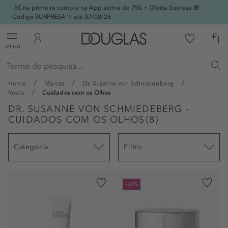
-5€ na primeira compra na App acima de 75€ + Oferta Supresa 🎁
Código SURPRESA ✨ até 07/08/26
MENU
Home
Marcas
Dr. Susanne von Schmiedeberg
Rosto
Cuidados com os Olhos
DR. SUSANNE VON SCHMIEDEBERG -
CUIDADOS COM OS OLHOS
(
8
)
Categoria
Filtro
-60%