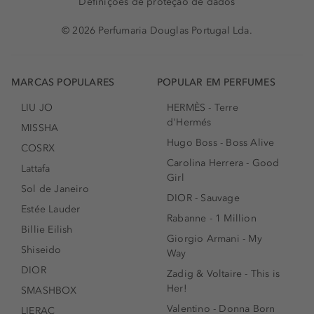
Definições de proteção de dados
© 2026 Perfumaria Douglas Portugal Lda.
MARCAS POPULARES
POPULAR EM PERFUMES
LIU JO
HERMÈS - Terre
d'Hermés
MISSHA
Hugo Boss - Boss Alive
COSRX
Carolina Herrera - Good
Lattafa
Girl
Sol de Janeiro
DIOR - Sauvage
Estée Lauder
Rabanne - 1 Million
Billie Eilish
Giorgio Armani - My
Shiseido
Way
DIOR
Zadig & Voltaire - This is
Her!
SMASHBOX
Valentino - Donna Born
LIERAC