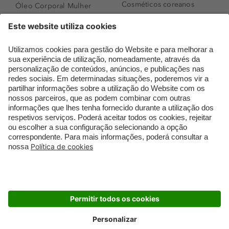
Cosméticos coreanos
Óleo Corporal Mulher
Que formato de rosto
Bronzer
tenho?
Creme de Dia
Perfumes árabes
Sérum de Rosto
Novidades
Body mist & Spray
Melhores Perfumes
corporal
Femininos
Produtos para Cabelo
TOP 10: Perfumes
Homem
Masculinos
Espuma de Limpeza
Pestanas Postiças
Facial
Creme Rosto Homem
Dermocosmética
Creme de Barbear &
Limpeza de Rosto
Depilatórios
Óleos para Cabelo e
Rímel colorido
Séruns
Embalagens Sustentáveis
Luxo Mais Sustentável
Cartão Douglas