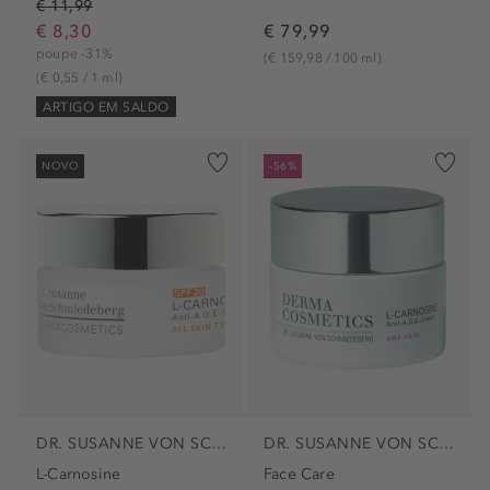
€ 11,99
€ 8,30
€ 79,99
poupe -31%
(€ 159,98 / 100 ml)
(€ 0,55 / 1 ml)
ARTIGO EM SALDO
NOVO
-56%
DR. SUSANNE VON SCHMIEDEBERG
DR. SUSANNE VON SCHMIEDEBERG
L-Carnosine
Face Care