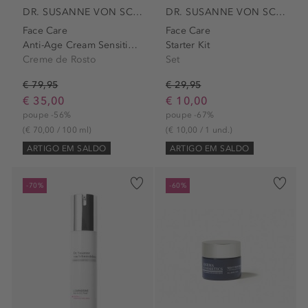
DR. SUSANNE VON SCHMIEDEBERG
DR. SUSANNE VON SCHMIEDEBERG
Face Care
Face Care
Anti-Age Cream Sensitive Skin
Starter Kit
Creme de Rosto
Set
€ 79,95
€ 29,95
€ 35,00
€ 10,00
poupe -56%
poupe -67%
(€ 70,00 / 100 ml)
(€ 10,00 / 1 und.)
ARTIGO EM SALDO
ARTIGO EM SALDO
-70%
-60%