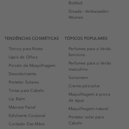
Bottled
Gisada - Ambassador
Women
TENDÊNCIAS COSMÉTICAS
TÓPICOS POPULARES
Tónico para Rosto
Perfumes para o Verão
feminino
Lápis de Olhos
Perfumes para o Verão
Pincéis de Maquilhagem
masculino
Desodorizante
Sunscreen
Protetor Solares
Creme pós-solar
Tintas para Cabelo
Maquilhagem à prova
Lip Balm
de água
Máscara Facial
Maquilhagem natural
Esfoliante Corporal
Protetor solar para
Cabelo
Cuidado Das Mãos