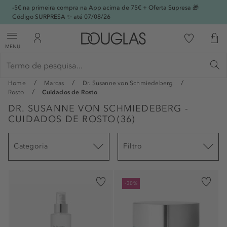
-5€ na primeira compra na App acima de 75€ + Oferta Supresa 🎁
Código SURPRESA ✨ até 07/08/26
MENU
Home
Marcas
Dr. Susanne von Schmiedeberg
Rosto
Cuidados de Rosto
DR. SUSANNE VON SCHMIEDEBERG -
CUIDADOS DE ROSTO
(
36
)
Categoria
Filtro
-30%