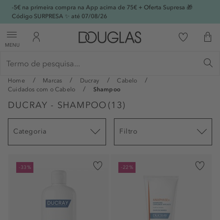
-5€ na primeira compra na App acima de 75€ + Oferta Supresa 🎁
Código SURPRESA ✨ até 07/08/26
MENU
Home
Marcas
Ducray
Cabelo
Cuidados com o Cabelo
Shampoo
DUCRAY - SHAMPOO
(
13
)
Categoria
Filtro
-33%
-22%