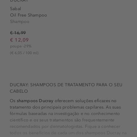
DUCRAY
Sabal
Oil Free Shampoo
Shampoo
€ 16,99
€ 12,09
poupe -29%
(€ 6,05 / 100 ml)
DUCRAY: SHAMPOOS DE TRATAMENTO PARA O SEU
CABELO
Os
shampoos Ducray
oferecem soluções eficazes no
tratamento dos principais problemas capilares. As suas
fórmulas baseadas na investigação e no conhecimento
científico e os seus tratamentos são frequentemente
recomendados por dermatologistas. Fique a conhecer
todos os benefícios de cada um dos shampoos Ducray na