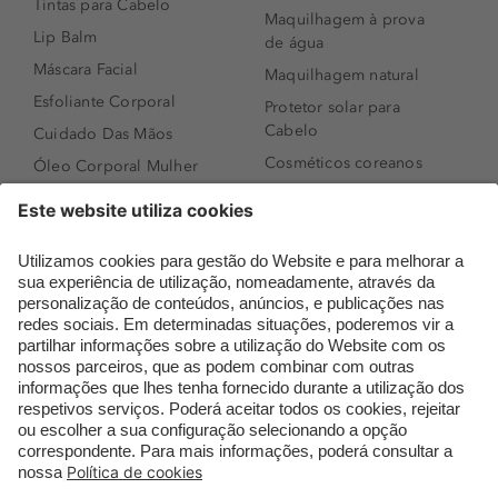
Tintas para Cabelo
Maquilhagem à prova
Lip Balm
de água
Máscara Facial
Maquilhagem natural
Esfoliante Corporal
Protetor solar para
Cabelo
Cuidado Das Mãos
Cosméticos coreanos
Óleo Corporal Mulher
Que formato de rosto
Bronzer
tenho?
Creme de Dia
Perfumes árabes
Sérum de Rosto
Novidades
Body mist & Spray
Melhores Perfumes
corporal
Femininos
Produtos para Cabelo
TOP 10: Perfumes
Homem
Masculinos
Espuma de Limpeza
Pestanas Postiças
Facial
Creme Rosto Homem
Dermocosmética
Creme de Barbear &
Limpeza de Rosto