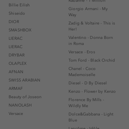
Rabanne - 1 Million
Billie Eilish
Giorgio Armani - My
Shiseido
Way
DIOR
Zadig & Voltaire - This is
Her!
SMASHBOX
Valentino - Donna Born
LIERAC
in Roma
LIERAC
Versace - Eros
DRYBAR
Tom Ford - Black Orchid
OLAPLEX
Chanel - Coco
AFNAN
Mademoiselle
SWISS ARABIAN
Diesel - D By Diesel
ARMAF
Kenzo - Flower by Kenzo
Beauty of Joseon
Florence By Mills -
NANOLASH
Wildly Me
Versace
Dolce&Gabbana - Light
Blue
Lancôme - Idôle