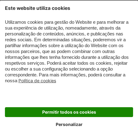
Newsletter
Descubra tudo sobre as últimas tendências e ofertas de beleza.
REGISTAR
Envio rápido
Envio gratuito
Amostras grátis
1 a 3 dias úteis
A partir de 35€
em encomendas