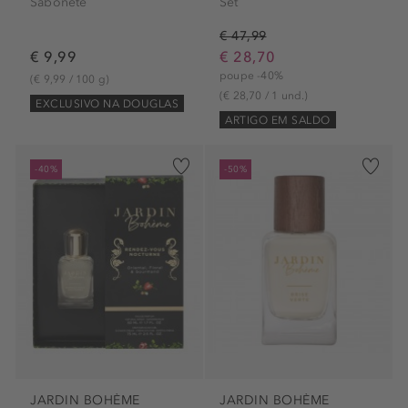
Sabonete
Set
€ 47,99
€ 9,99
€ 28,70
poupe -40%
(€ 9,99 / 100 g)
(€ 28,70 / 1 und.)
EXCLUSIVO NA DOUGLAS
ARTIGO EM SALDO
-40%
-50%
JARDIN BOHÈME
JARDIN BOHÈME