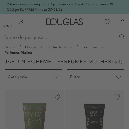
-5€ na primeira compra na App acima de 75€ + Oferta Supresa 🎁
Código SURPRESA ✨ até 07/08/26
MENU
Home
Marcas
Jardin Bohème
Perfumes
Perfumes Mulher
JARDIN BOHÈME - PERFUMES MULHER
(
53
)
Categoria
Filtro