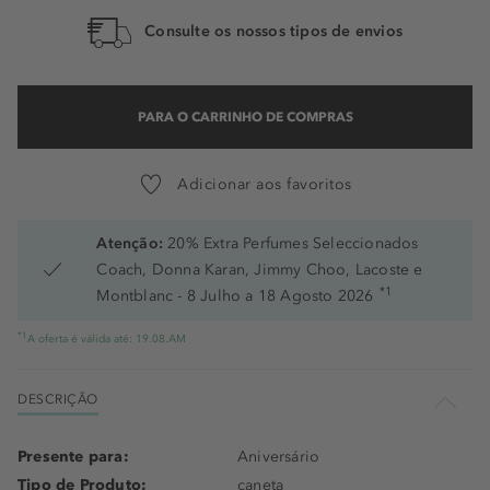
Consulte os nossos tipos de envios
Vertigo Flowers
Blue Monday
PARA O CARRINHO DE COMPRAS
New Karma
Scream Of Consciousness
Adicionar aos favoritos
Capulets
Atenção:
20% Extra Perfumes Seleccionados
Cloned
Coach, Donna Karan, Jimmy Choo, Lacoste e
*1
Montblanc - 8 Julho a 18 Agosto 2026
Vintage Granada
*1
A oferta é válida até: 19.08.AM
Art Of Darkness
Smell Before Rain
DESCRIÇÃO
On Pointe
Presente para:
Aniversário
Tipo de Produto:
caneta