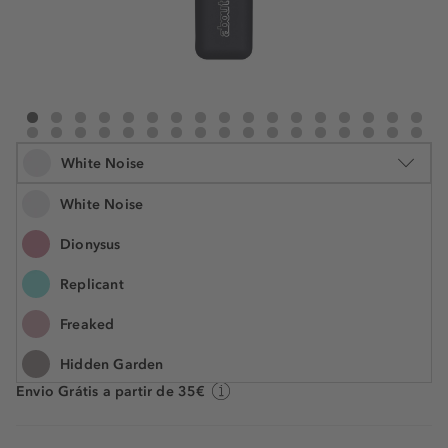
about-face Eye Paint
Eye Paint
Eye Paint
Eye Paint
Eye Paint
Eye Paint
Eye Paint
Eye Paint
Eye Paint
Eye Paint
Eye Paint
Eye Paint
Eye Paint
Eye Paint
Eye Paint
Eye Paint
Eye Pai
Eye Paint
Eye Paint
Eye Paint
Eye Paint
Eye Paint
Eye Paint
Eye Paint
Eye Paint
Eye Paint
Eye Paint
Eye Paint
Eye Paint
Eye Paint
Eye Paint
Eye Paint
Eye Paint
Eye Pai
White Noise
White Noise
Dionysus
4.5 ml
Replicant
€ 19,00
N.° do artigo: 1262647
€ 4,22 / 1 ml
Freaked
Hidden Garden
Prazo de entrega: 1 a 3 dias úteis
Envio Grátis a partir de 35€
Weightless
La Zona Rosa