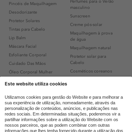
Perfumes para o Verão
Pincéis de Maquilhagem
masculino
Desodorizante
Sunscreen
Protetor Solares
Creme pós-solar
Tintas para Cabelo
Maquilhagem à prova
Lip Balm
de água
Máscara Facial
Maquilhagem natural
Esfoliante Corporal
Protetor solar para
Cabelo
Cuidado Das Mãos
Cosméticos coreanos
Óleo Corporal Mulher
Que formato de rosto
Bronzer
tenho?
Creme de Dia
Perfumes árabes
Sérum de Rosto
Novidades
Body mist & Spray
Melhores Perfumes
corporal
Femininos
Produtos para Cabelo
TOP 10: Perfumes
Homem