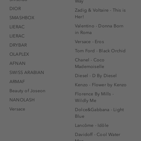
Way
DIOR
Zadig & Voltaire - This is
Her!
SMASHBOX
Valentino - Donna Born
LIERAC
in Roma
LIERAC
Versace - Eros
DRYBAR
Tom Ford - Black Orchid
OLAPLEX
Chanel - Coco
AFNAN
Mademoiselle
SWISS ARABIAN
Diesel - D By Diesel
ARMAF
Kenzo - Flower by Kenzo
Beauty of Joseon
Florence By Mills -
NANOLASH
Wildly Me
Versace
Dolce&Gabbana - Light
Blue
Lancôme - Idôle
Davidoff - Cool Water