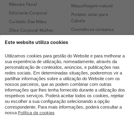
Máscara Facial
Maquilhagem natural
Esfoliante Corporal
Protetor solar para
Cabelo
Cuidado Das Mãos
Cosméticos coreanos
Óleo Corporal Mulher
Que formato de rosto
Bronzer
tenho?
Creme de Dia
Perfumes árabes
Sérum de Rosto
Novidades
Body mist & Spray
Melhores Perfumes
corporal
Femininos
Produtos para Cabelo
TOP 10: Perfumes
Homem
Masculinos
Espuma de Limpeza
Pestanas Postiças
Facial
Creme Rosto Homem
Dermocosmética
Creme de Barbear &
Limpeza de Rosto
Depilatórios
Óleos para Cabelo e
Rímel colorido
Séruns