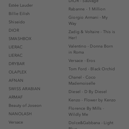
DIOR - Sauvage
Estée Lauder
Rabanne - 1 Million
Billie Eilish
Giorgio Armani - My
Shiseido
Way
DIOR
Zadig & Voltaire - This is
Her!
SMASHBOX
Valentino - Donna Born
LIERAC
in Roma
LIERAC
Versace - Eros
DRYBAR
Tom Ford - Black Orchid
OLAPLEX
Chanel - Coco
AFNAN
Mademoiselle
SWISS ARABIAN
Diesel - D By Diesel
ARMAF
Kenzo - Flower by Kenzo
Beauty of Joseon
Florence By Mills -
NANOLASH
Wildly Me
Versace
Dolce&Gabbana - Light
Blue