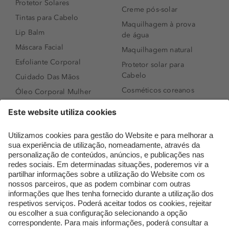
Protetor Solares
Creme pós-solar
Tintas para Cabelo
Maquilhagem à prova
Lip Balm
de água
Máscara Facial
Maquilhagem natural
Esfoliante Corporal
Protetor solar para
Cabelo
Cuidado Das Mãos
Cosméticos coreanos
Óleo Corporal Mulher
Que formato de rosto
Bronzer
tenho?
Creme de Dia
Perfumes árabes
Sérum de Rosto
Novidades
Body mist & Spray
Melhores Perfumes
corporal
Femininos
Produtos para Cabelo
TOP 10: Perfumes
Homem
Masculinos
Espuma de Limpeza
Pestanas Postiças
Facial
Creme Rosto Homem
Dermocosmética