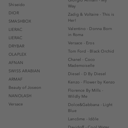
Giorgio Armani - My
Shiseido
Way
DIOR
Zadig & Voltaire - This is
Her!
SMASHBOX
Valentino - Donna Born
LIERAC
in Roma
LIERAC
Versace - Eros
DRYBAR
Tom Ford - Black Orchid
OLAPLEX
Chanel - Coco
AFNAN
Mademoiselle
SWISS ARABIAN
Diesel - D By Diesel
ARMAF
Kenzo - Flower by Kenzo
Beauty of Joseon
Florence By Mills -
NANOLASH
Wildly Me
Versace
Dolce&Gabbana - Light
Blue
Lancôme - Idôle
Davidoff - Cool Water