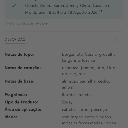
Coach, Donna Karan, Jimmy Choo, Lacoste e
*1
Montblanc - 8 Julho a 18 Agosto 2026
*1
A oferta é válida até: 19.08.AM
DESCRIÇÃO
Notas de topo:
bergamota, Cássia, groselha,
tangerina, toranja
Notas de coração:
damasco, jasmim, lírio, Lírio-
do-vale, rosa
Notas de base:
almíscar, baunilha, cedro,
âmbar
Fragrância:
florido, frutado
Tipo de Produto:
Spray
Área de aplicação:
cabelo, corpo, pescoço
Idade:
sem ingredientes oleosos,
todas as faixas etárias, vegan