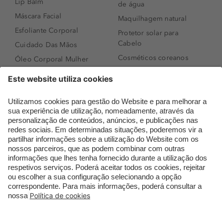
Lip Balm
de água
Máscara Facial
Maquilhagem natural
Esfoliante Corporal
Protetor solar para
Cabelo
Cuidado Das Mãos
Cosméticos coreanos
Óleo Corporal Mulher
Que formato de rosto
Bronzer
tenho?
Creme de Dia
Perfumes árabes
Sérum de Rosto
Novidades
Body mist & Spray
Melhores Perfumes
corporal
Femininos
Produtos para Cabelo
TOP 10: Perfumes
Homem
Masculinos
Espuma de Limpeza
Pestanas Postiças
Facial
Creme Rosto Homem
Dermocosmética
Creme de Barbear &
Limpeza de Rosto
Depilatórios
Óleos para Cabelo e